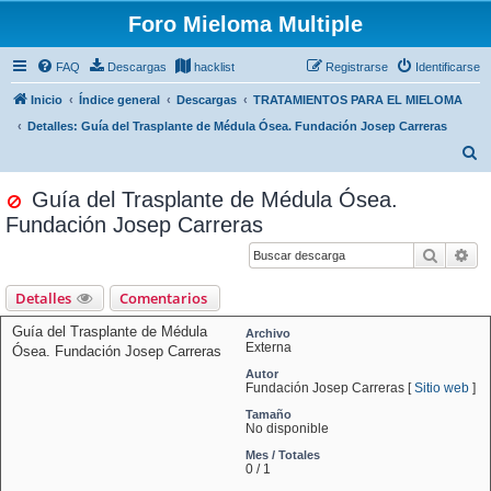
Foro Mieloma Multiple
FAQ
Descargas
hacklist
Registrarse
Identificarse
Inicio
Índice general
Descargas
TRATAMIENTOS PARA EL MIELOMA
Detalles: Guía del Trasplante de Médula Ósea. Fundación Josep Carreras
B
u
Guía del Trasplante de Médula Ósea.
s
Fundación Josep Carreras
c
Buscar
Bú
a
r
Detalles
Comentarios
Guía del Trasplante de Médula
Archivo
Externa
Ósea. Fundación Josep Carreras
Autor
Fundación Josep Carreras [
Sitio web
]
Tamaño
No disponible
Mes / Totales
0 / 1