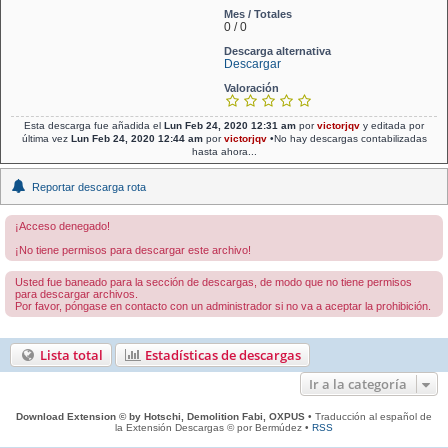
Mes / Totales
0 / 0
Descarga alternativa
Descargar
Valoración
Esta descarga fue añadida el
Lun Feb 24, 2020 12:31 am
por
victorjqv
y editada por
última vez
Lun Feb 24, 2020 12:44 am
por
victorjqv
•No hay descargas contabilizadas
hasta ahora...
Reportar descarga rota
¡Acceso denegado!
¡No tiene permisos para descargar este archivo!
Usted fue baneado para la sección de descargas, de modo que no tiene permisos
para descargar archivos.
Por favor, póngase en contacto con un administrador si no va a aceptar la prohibición.
Lista total
Estadísticas de descargas
Ir a la categoría
Download Extension © by Hotschi, Demolition Fabi, OXPUS
• Traducción al español de
la Extensión Descargas © por Bermúdez •
RSS