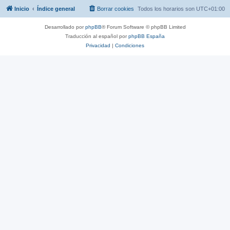
Inicio
Índice general
Borrar cookies
Todos los horarios son
UTC+01:00
Desarrollado por
phpBB
® Forum Software © phpBB Limited
Traducción al español por
phpBB España
Privacidad
|
Condiciones