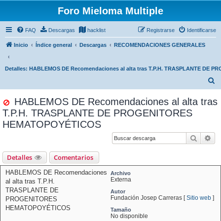
Foro Mieloma Multiple
FAQ
Descargas
hacklist
Registrarse
Identificarse
Inicio
Índice general
Descargas
RECOMENDACIONES GENERALES
Detalles: HABLEMOS DE Recomendaciones al alta tras T.P.H. TRASPLANTE D
B
u
HABLEMOS DE Recomendaciones al alta tras
s
T.P.H. TRASPLANTE DE PROGENITORES
c
HEMATOPOYÉTICOS
a
Buscar
Bú
r
Detalles
Comentarios
HABLEMOS DE Recomendaciones
Archivo
Externa
al alta tras T.P.H.
TRASPLANTE DE
Autor
Fundación Josep Carreras [
Sitio web
]
PROGENITORES
HEMATOPOYÉTICOS
Tamaño
No disponible