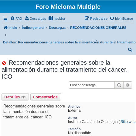
Foro Mieloma Multiple
FAQ
Descargas
hacklist
Registrarse
Identificarse
Inicio
Índice general
Descargas
RECOMENDACIONES GENERALES
Detalles: Recomendaciones generales sobre la alimentación durante el tratamiento 
B
u
Recomendaciones generales sobre la
s
alimentación durante el tratamiento del cáncer.
c
ICO
a
Buscar
Bú
r
Detalles
Comentarios
Recomendaciones generales sobre
Archivo
Externa
la alimentación durante el
tratamiento del cáncer. ICO
Autor
Instituto Catalán de Oncología [
Sitio web
Tamaño
No disponible