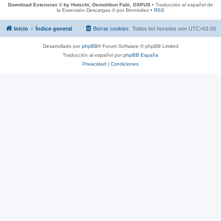
Download Extension © by Hotschi, Demolition Fabi, OXPUS
• Traducción al español de
la Extensión Descargas © por Bermúdez •
RSS
Inicio
Índice general
Borrar cookies
Todos los horarios son
UTC+01:00
Desarrollado por
phpBB
® Forum Software © phpBB Limited
Traducción al español por
phpBB España
Privacidad
|
Condiciones