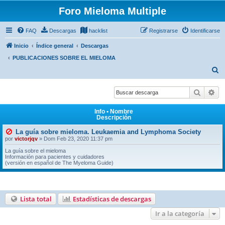
Foro Mieloma Multiple
FAQ
Descargas
hacklist
Registrarse
Identificarse
Inicio
Índice general
Descargas
PUBLICACIONES SOBRE EL MIELOMA
B
u
Buscar
Bú
s
c
Info • Nombre
Descripción
a
r
La guía sobre mieloma. Leukaemia and Lymphoma Society
por
victorjqv
»
Dom Feb 23, 2020 11:37 pm
La guía sobre el mieloma
Información para pacientes y cuidadores
(versión en español de The Myeloma Guide)
Lista total
Estadísticas de descargas
Ir a la categoría