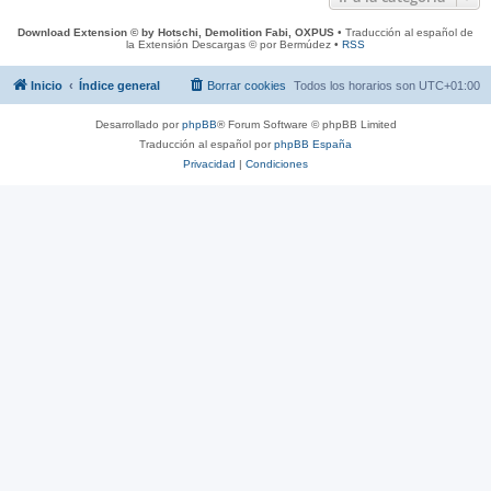
Download Extension © by Hotschi, Demolition Fabi, OXPUS
• Traducción al español de
la Extensión Descargas © por Bermúdez •
RSS
Inicio
Índice general
Borrar cookies
Todos los horarios son
UTC+01:00
Desarrollado por
phpBB
® Forum Software © phpBB Limited
Traducción al español por
phpBB España
Privacidad
|
Condiciones