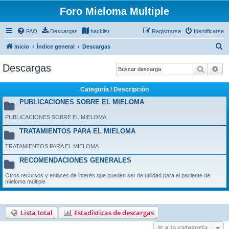
Foro Mieloma Multiple
FAQ
Descargas
hacklist
Registrarse
Identificarse
B
Inicio
Índice general
Descargas
u
Descargas
Buscar
Bú
s
c
Categoría / Descripción
a
PUBLICACIONES SOBRE EL MIELOMA
r
PUBLICACIONES SOBRE EL MIELOMA
TRATAMIENTOS PARA EL MIELOMA
TRATAMIENTOS PARA EL MIELOMA
RECOMENDACIONES GENERALES
Otros recursos y enlaces de interés que pueden ser de utilidad para el paciente de
mieloma múltiple
Lista total
Estadísticas de descargas
Ir a la categoría