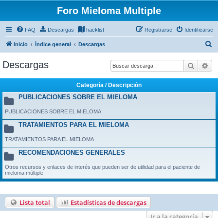
Foro Mieloma Multiple
FAQ
Descargas
hacklist
Registrarse
Identificarse
B
Inicio
Índice general
Descargas
u
Descargas
Buscar
Bú
s
c
Categoría / Descripción
a
PUBLICACIONES SOBRE EL MIELOMA
r
PUBLICACIONES SOBRE EL MIELOMA
TRATAMIENTOS PARA EL MIELOMA
TRATAMIENTOS PARA EL MIELOMA
RECOMENDACIONES GENERALES
Otros recursos y enlaces de interés que pueden ser de utilidad para el paciente de
mieloma múltiple
Lista total
Estadísticas de descargas
Ir a la categoría