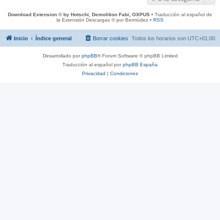
Download Extension © by Hotschi, Demolition Fabi, OXPUS
• Traducción al español de
la Extensión Descargas © por Bermúdez •
RSS
Inicio
Índice general
Borrar cookies
Todos los horarios son
UTC+01:00
Desarrollado por
phpBB
® Forum Software © phpBB Limited
Traducción al español por
phpBB España
Privacidad
|
Condiciones