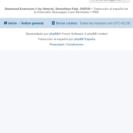
Download Extension © by Hotschi, Demolition Fabi, OXPUS
• Traducción al español de
la Extensión Descargas © por Bermúdez •
RSS
Inicio
Índice general
Borrar cookies
Todos los horarios son
UTC+01:00
Desarrollado por
phpBB
® Forum Software © phpBB Limited
Traducción al español por
phpBB España
Privacidad
|
Condiciones