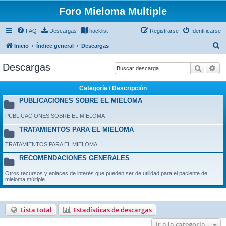
Foro Mieloma Multiple
FAQ
Descargas
hacklist
Registrarse
Identificarse
B
Inicio
Índice general
Descargas
u
Descargas
Buscar
Bú
s
c
Categoría / Descripción
a
PUBLICACIONES SOBRE EL MIELOMA
r
PUBLICACIONES SOBRE EL MIELOMA
TRATAMIENTOS PARA EL MIELOMA
TRATAMIENTOS PARA EL MIELOMA
RECOMENDACIONES GENERALES
Otros recursos y enlaces de interés que pueden ser de utilidad para el paciente de
mieloma múltiple
Lista total
Estadísticas de descargas
Ir a la categoría