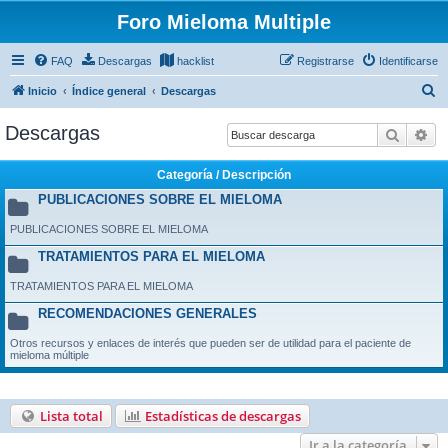
Foro Mieloma Multiple
FAQ
Descargas
hacklist
Registrarse
Identificarse
B
Inicio
Índice general
Descargas
u
Descargas
Buscar
Bú
s
c
Categoría / Descripción
a
PUBLICACIONES SOBRE EL MIELOMA
r
PUBLICACIONES SOBRE EL MIELOMA
TRATAMIENTOS PARA EL MIELOMA
TRATAMIENTOS PARA EL MIELOMA
RECOMENDACIONES GENERALES
Otros recursos y enlaces de interés que pueden ser de utilidad para el paciente de
mieloma múltiple
Lista total
Estadísticas de descargas
Ir a la categoría