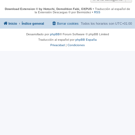
Download Extension © by Hotschi, Demolition Fabi, OXPUS
• Traducción al español de
la Extensión Descargas © por Bermúdez •
RSS
Inicio
Índice general
Borrar cookies
Todos los horarios son
UTC+01:00
Desarrollado por
phpBB
® Forum Software © phpBB Limited
Traducción al español por
phpBB España
Privacidad
|
Condiciones