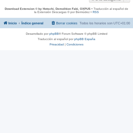
Download Extension © by Hotschi, Demolition Fabi, OXPUS
• Traducción al español de
la Extensión Descargas © por Bermúdez •
RSS
Inicio
Índice general
Borrar cookies
Todos los horarios son
UTC+01:00
Desarrollado por
phpBB
® Forum Software © phpBB Limited
Traducción al español por
phpBB España
Privacidad
|
Condiciones