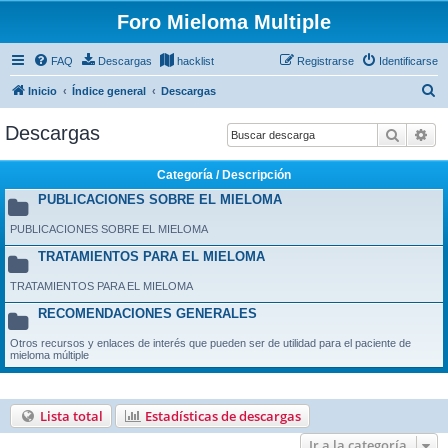
Foro Mieloma Multiple
FAQ
Descargas
hacklist
Registrarse
Identificarse
B
Inicio
Índice general
Descargas
u
Descargas
Buscar
Bú
s
c
Categoría / Descripción
a
PUBLICACIONES SOBRE EL MIELOMA
r
PUBLICACIONES SOBRE EL MIELOMA
TRATAMIENTOS PARA EL MIELOMA
TRATAMIENTOS PARA EL MIELOMA
RECOMENDACIONES GENERALES
Otros recursos y enlaces de interés que pueden ser de utilidad para el paciente de
mieloma múltiple
Lista total
Estadísticas de descargas
Ir a la categoría