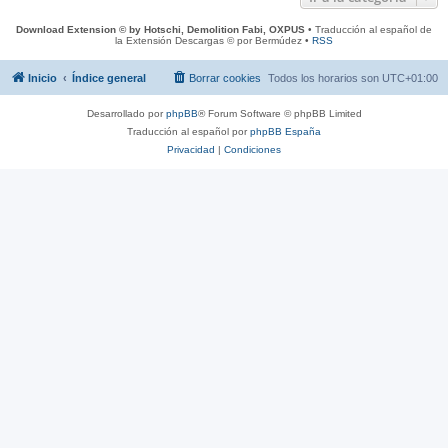
Download Extension © by Hotschi, Demolition Fabi, OXPUS
• Traducción al español de
la Extensión Descargas © por Bermúdez •
RSS
Inicio
Índice general
Borrar cookies
Todos los horarios son
UTC+01:00
Desarrollado por
phpBB
® Forum Software © phpBB Limited
Traducción al español por
phpBB España
Privacidad
|
Condiciones