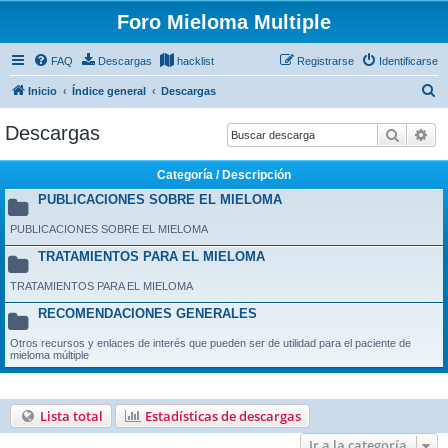
Foro Mieloma Multiple
FAQ
Descargas
hacklist
Registrarse
Identificarse
B
Inicio
Índice general
Descargas
u
Descargas
Buscar
Bú
s
c
Categoría / Descripción
a
PUBLICACIONES SOBRE EL MIELOMA
r
PUBLICACIONES SOBRE EL MIELOMA
TRATAMIENTOS PARA EL MIELOMA
TRATAMIENTOS PARA EL MIELOMA
RECOMENDACIONES GENERALES
Otros recursos y enlaces de interés que pueden ser de utilidad para el paciente de
mieloma múltiple
Lista total
Estadísticas de descargas
Ir a la categoría