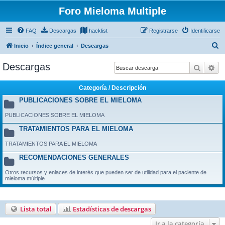
Foro Mieloma Multiple
FAQ
Descargas
hacklist
Registrarse
Identificarse
B
Inicio
Índice general
Descargas
u
Descargas
Buscar
Bú
s
c
Categoría / Descripción
a
PUBLICACIONES SOBRE EL MIELOMA
r
PUBLICACIONES SOBRE EL MIELOMA
TRATAMIENTOS PARA EL MIELOMA
TRATAMIENTOS PARA EL MIELOMA
RECOMENDACIONES GENERALES
Otros recursos y enlaces de interés que pueden ser de utilidad para el paciente de
mieloma múltiple
Lista total
Estadísticas de descargas
Ir a la categoría