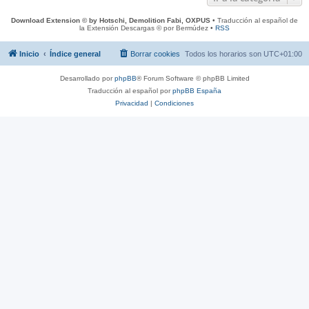
Download Extension © by Hotschi, Demolition Fabi, OXPUS
• Traducción al español de
la Extensión Descargas © por Bermúdez •
RSS
Inicio
Índice general
Borrar cookies
Todos los horarios son
UTC+01:00
Desarrollado por
phpBB
® Forum Software © phpBB Limited
Traducción al español por
phpBB España
Privacidad
|
Condiciones