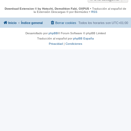
Download Extension © by Hotschi, Demolition Fabi, OXPUS
• Traducción al español de
la Extensión Descargas © por Bermúdez •
RSS
Inicio
Índice general
Borrar cookies
Todos los horarios son
UTC+01:00
Desarrollado por
phpBB
® Forum Software © phpBB Limited
Traducción al español por
phpBB España
Privacidad
|
Condiciones