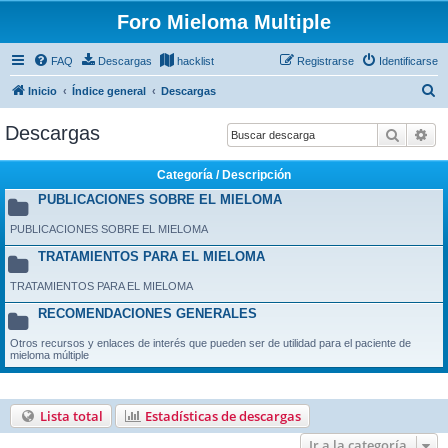
Foro Mieloma Multiple
FAQ
Descargas
hacklist
Registrarse
Identificarse
B
Inicio
Índice general
Descargas
u
Descargas
Buscar
Bú
s
c
Categoría / Descripción
a
PUBLICACIONES SOBRE EL MIELOMA
r
PUBLICACIONES SOBRE EL MIELOMA
TRATAMIENTOS PARA EL MIELOMA
TRATAMIENTOS PARA EL MIELOMA
RECOMENDACIONES GENERALES
Otros recursos y enlaces de interés que pueden ser de utilidad para el paciente de
mieloma múltiple
Lista total
Estadísticas de descargas
Ir a la categoría