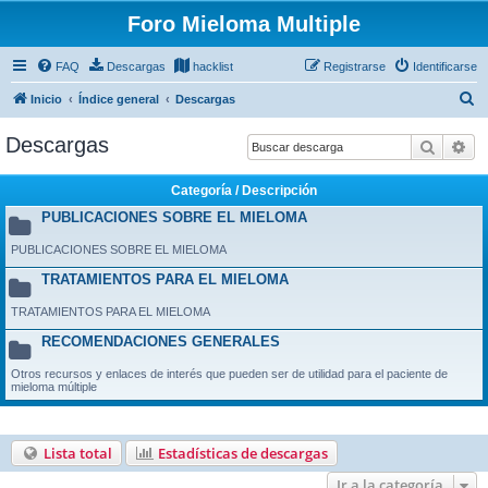
Foro Mieloma Multiple
FAQ
Descargas
hacklist
Registrarse
Identificarse
B
Inicio
Índice general
Descargas
u
Descargas
Buscar
Bú
s
c
Categoría / Descripción
a
PUBLICACIONES SOBRE EL MIELOMA
r
PUBLICACIONES SOBRE EL MIELOMA
TRATAMIENTOS PARA EL MIELOMA
TRATAMIENTOS PARA EL MIELOMA
RECOMENDACIONES GENERALES
Otros recursos y enlaces de interés que pueden ser de utilidad para el paciente de
mieloma múltiple
Lista total
Estadísticas de descargas
Ir a la categoría