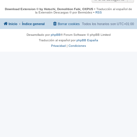
Download Extension © by Hotschi, Demolition Fabi, OXPUS
• Traducción al español de
la Extensión Descargas © por Bermúdez •
RSS
Inicio
Índice general
Borrar cookies
Todos los horarios son
UTC+01:00
Desarrollado por
phpBB
® Forum Software © phpBB Limited
Traducción al español por
phpBB España
Privacidad
|
Condiciones