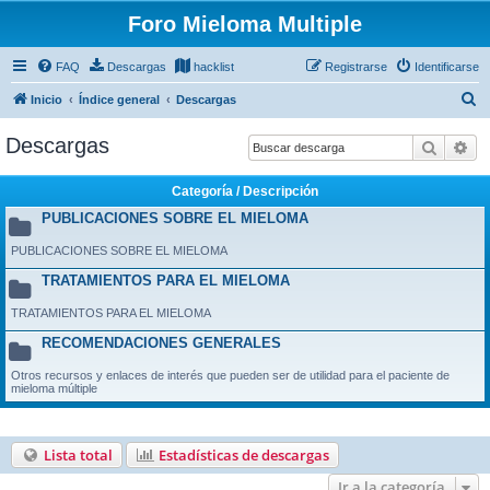
Foro Mieloma Multiple
FAQ
Descargas
hacklist
Registrarse
Identificarse
B
Inicio
Índice general
Descargas
u
Descargas
Buscar
Bú
s
c
Categoría / Descripción
a
PUBLICACIONES SOBRE EL MIELOMA
r
PUBLICACIONES SOBRE EL MIELOMA
TRATAMIENTOS PARA EL MIELOMA
TRATAMIENTOS PARA EL MIELOMA
RECOMENDACIONES GENERALES
Otros recursos y enlaces de interés que pueden ser de utilidad para el paciente de
mieloma múltiple
Lista total
Estadísticas de descargas
Ir a la categoría