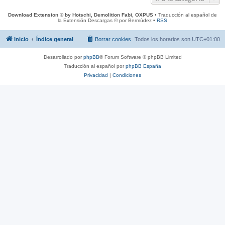
Download Extension © by Hotschi, Demolition Fabi, OXPUS
• Traducción al español de
la Extensión Descargas © por Bermúdez •
RSS
Inicio
Índice general
Borrar cookies
Todos los horarios son
UTC+01:00
Desarrollado por
phpBB
® Forum Software © phpBB Limited
Traducción al español por
phpBB España
Privacidad
|
Condiciones