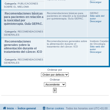
Descargar
Categoría:
PUBLICACIONES
SOBRE EL MIELOMA
Recomendaciones básicas
Recomendaciones básicas para
GEPAC
pacientes en relación a la toxicidad
Sitio web del
para pacientes en relación a
por quimioterapia. Guía GEPAC.
autor
la toxicidad por
Descargar
quimioterapia. Guía GEPAC.
Categoría:
RECOMENDACIONES
GENERALES
Recomendaciones
Recomendaciones generales sobre
Instituto Catalán
la alimentación durante el
de Oncología
generales sobre la
tratamiento del cáncer. ICO
Sitio web del
alimentación durante el
autor
tratamiento del cáncer. ICO
Descargar
Categoría:
RECOMENDACIONES
GENERALES
Ordenar por
Ordenar
Inicio
Índice general
Borrar cookies
Todos los horarios son
UTC+01:00