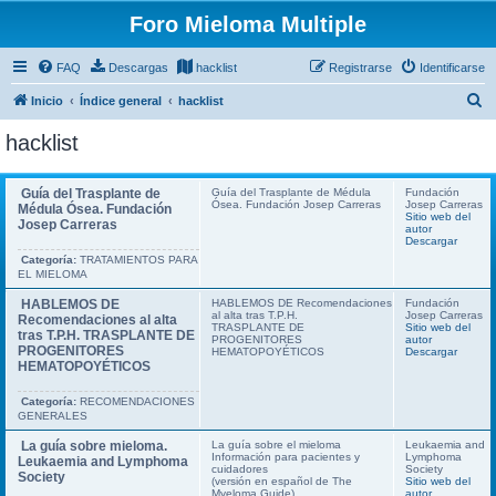
Foro Mieloma Multiple
FAQ
Descargas
hacklist
Registrarse
Identificarse
B
Inicio
Índice general
hacklist
u
hacklist
s
c
Guía del Trasplante de
Guía del Trasplante de Médula
Fundación
Ósea. Fundación Josep Carreras
Josep Carreras
a
Médula Ósea. Fundación
Sitio web del
Josep Carreras
autor
r
Descargar
Categoría:
TRATAMIENTOS PARA
EL MIELOMA
HABLEMOS DE
HABLEMOS DE Recomendaciones
Fundación
al alta tras T.P.H.
Josep Carreras
Recomendaciones al alta
TRASPLANTE DE
Sitio web del
tras T.P.H. TRASPLANTE DE
PROGENITORES
autor
PROGENITORES
HEMATOPOYÉTICOS
Descargar
HEMATOPOYÉTICOS
Categoría:
RECOMENDACIONES
GENERALES
La guía sobre mieloma.
La guía sobre el mieloma
Leukaemia and
Información para pacientes y
Lymphoma
Leukaemia and Lymphoma
cuidadores
Society
Society
(versión en español de The
Sitio web del
Myeloma Guide)
autor