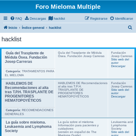
Foro Mieloma Multiple
FAQ
Descargas
hacklist
Registrarse
Identificarse
B
Inicio
Índice general
hacklist
u
hacklist
s
c
Guía del Trasplante de
Guía del Trasplante de Médula
Fundación
Ósea. Fundación Josep Carreras
Josep Carreras
a
Médula Ósea. Fundación
Sitio web del
Josep Carreras
autor
r
Descargar
Categoría:
TRATAMIENTOS PARA
EL MIELOMA
HABLEMOS DE
HABLEMOS DE Recomendaciones
Fundación
al alta tras T.P.H.
Josep Carreras
Recomendaciones al alta
TRASPLANTE DE
Sitio web del
tras T.P.H. TRASPLANTE DE
PROGENITORES
autor
PROGENITORES
HEMATOPOYÉTICOS
Descargar
HEMATOPOYÉTICOS
Categoría:
RECOMENDACIONES
GENERALES
La guía sobre mieloma.
La guía sobre el mieloma
Leukaemia and
Información para pacientes y
Lymphoma
Leukaemia and Lymphoma
cuidadores
Society
Society
(versión en español de The
Sitio web del
Myeloma Guide)
autor