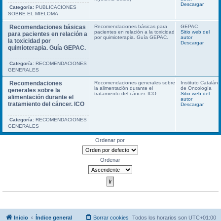
Descargar
Categoría:
PUBLICACIONES
SOBRE EL MIELOMA
Recomendaciones básicas
Recomendaciones básicas para
GEPAC
pacientes en relación a la toxicidad
Sitio web del
para pacientes en relación a
por quimioterapia. Guía GEPAC.
autor
la toxicidad por
Descargar
quimioterapia. Guía GEPAC.
Categoría:
RECOMENDACIONES
GENERALES
Recomendaciones
Recomendaciones generales sobre
Instituto Catalán
la alimentación durante el
de Oncología
generales sobre la
tratamiento del cáncer. ICO
Sitio web del
alimentación durante el
autor
tratamiento del cáncer. ICO
Descargar
Categoría:
RECOMENDACIONES
GENERALES
Ordenar por
Ordenar
Inicio
Índice general
Borrar cookies
Todos los horarios son
UTC+01:00