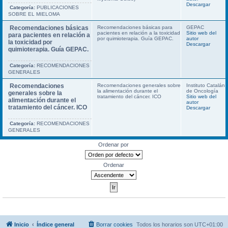
Descargar
Categoría:
PUBLICACIONES
SOBRE EL MIELOMA
Recomendaciones básicas
Recomendaciones básicas para
GEPAC
pacientes en relación a la toxicidad
Sitio web del
para pacientes en relación a
por quimioterapia. Guía GEPAC.
autor
la toxicidad por
Descargar
quimioterapia. Guía GEPAC.
Categoría:
RECOMENDACIONES
GENERALES
Recomendaciones
Recomendaciones generales sobre
Instituto Catalán
la alimentación durante el
de Oncología
generales sobre la
tratamiento del cáncer. ICO
Sitio web del
alimentación durante el
autor
tratamiento del cáncer. ICO
Descargar
Categoría:
RECOMENDACIONES
GENERALES
Ordenar por
Ordenar
Inicio
Índice general
Borrar cookies
Todos los horarios son
UTC+01:00