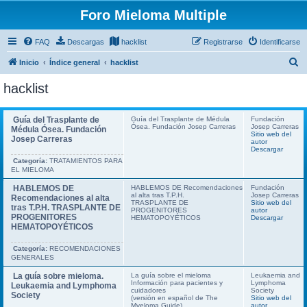
Foro Mieloma Multiple
FAQ
Descargas
hacklist
Registrarse
Identificarse
B
Inicio
Índice general
hacklist
u
hacklist
s
c
Guía del Trasplante de
Guía del Trasplante de Médula
Fundación
Ósea. Fundación Josep Carreras
Josep Carreras
a
Médula Ósea. Fundación
Sitio web del
Josep Carreras
autor
r
Descargar
Categoría:
TRATAMIENTOS PARA
EL MIELOMA
HABLEMOS DE
HABLEMOS DE Recomendaciones
Fundación
al alta tras T.P.H.
Josep Carreras
Recomendaciones al alta
TRASPLANTE DE
Sitio web del
tras T.P.H. TRASPLANTE DE
PROGENITORES
autor
PROGENITORES
HEMATOPOYÉTICOS
Descargar
HEMATOPOYÉTICOS
Categoría:
RECOMENDACIONES
GENERALES
La guía sobre mieloma.
La guía sobre el mieloma
Leukaemia and
Información para pacientes y
Lymphoma
Leukaemia and Lymphoma
cuidadores
Society
Society
(versión en español de The
Sitio web del
Myeloma Guide)
autor