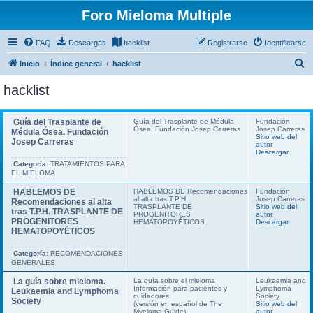
Foro Mieloma Multiple
FAQ
Descargas
hacklist
Registrarse
Identificarse
B
Inicio
Índice general
hacklist
u
hacklist
s
c
Guía del Trasplante de
Guía del Trasplante de Médula
Fundación
Ósea. Fundación Josep Carreras
Josep Carreras
a
Médula Ósea. Fundación
Sitio web del
Josep Carreras
autor
r
Descargar
Categoría:
TRATAMIENTOS PARA
EL MIELOMA
HABLEMOS DE
HABLEMOS DE Recomendaciones
Fundación
al alta tras T.P.H.
Josep Carreras
Recomendaciones al alta
TRASPLANTE DE
Sitio web del
tras T.P.H. TRASPLANTE DE
PROGENITORES
autor
PROGENITORES
HEMATOPOYÉTICOS
Descargar
HEMATOPOYÉTICOS
Categoría:
RECOMENDACIONES
GENERALES
La guía sobre mieloma.
La guía sobre el mieloma
Leukaemia and
Información para pacientes y
Lymphoma
Leukaemia and Lymphoma
cuidadores
Society
Society
(versión en español de The
Sitio web del
Myeloma Guide)
autor