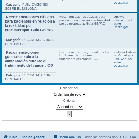
Descargar
Categoría:
PUBLICACIONES
SOBRE EL MIELOMA
Recomendaciones básicas
Recomendaciones básicas para
GEPAC
pacientes en relación a la toxicidad
Sitio web del
para pacientes en relación a
por quimioterapia. Guía GEPAC.
autor
la toxicidad por
Descargar
quimioterapia. Guía GEPAC.
Categoría:
RECOMENDACIONES
GENERALES
Recomendaciones
Recomendaciones generales sobre
Instituto Catalán
la alimentación durante el
de Oncología
generales sobre la
tratamiento del cáncer. ICO
Sitio web del
alimentación durante el
autor
tratamiento del cáncer. ICO
Descargar
Categoría:
RECOMENDACIONES
GENERALES
Ordenar por
Ordenar
Inicio
Índice general
Borrar cookies
Todos los horarios son
UTC+01:00