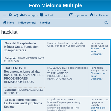
Foro Mieloma Multiple
FAQ
Descargas
hacklist
Registrarse
Identificarse
B
Inicio
Índice general
hacklist
u
hacklist
s
c
Guía del Trasplante de
Guía del Trasplante de Médula
Fundación
Ósea. Fundación Josep Carreras
Josep Carreras
a
Médula Ósea. Fundación
Sitio web del
Josep Carreras
autor
r
Descargar
Categoría:
TRATAMIENTOS PARA
EL MIELOMA
HABLEMOS DE
HABLEMOS DE Recomendaciones
Fundación
al alta tras T.P.H.
Josep Carreras
Recomendaciones al alta
TRASPLANTE DE
Sitio web del
tras T.P.H. TRASPLANTE DE
PROGENITORES
autor
PROGENITORES
HEMATOPOYÉTICOS
Descargar
HEMATOPOYÉTICOS
Categoría:
RECOMENDACIONES
GENERALES
La guía sobre mieloma.
La guía sobre el mieloma
Leukaemia and
Información para pacientes y
Lymphoma
Leukaemia and Lymphoma
cuidadores
Society
Society
(versión en español de The
Sitio web del
Myeloma Guide)
autor