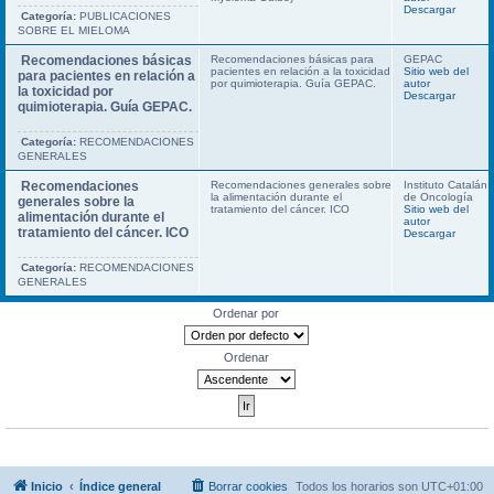
Descargar
Categoría:
PUBLICACIONES
SOBRE EL MIELOMA
Recomendaciones básicas
Recomendaciones básicas para
GEPAC
pacientes en relación a la toxicidad
Sitio web del
para pacientes en relación a
por quimioterapia. Guía GEPAC.
autor
la toxicidad por
Descargar
quimioterapia. Guía GEPAC.
Categoría:
RECOMENDACIONES
GENERALES
Recomendaciones
Recomendaciones generales sobre
Instituto Catalán
la alimentación durante el
de Oncología
generales sobre la
tratamiento del cáncer. ICO
Sitio web del
alimentación durante el
autor
tratamiento del cáncer. ICO
Descargar
Categoría:
RECOMENDACIONES
GENERALES
Ordenar por
Ordenar
Inicio
Índice general
Borrar cookies
Todos los horarios son
UTC+01:00