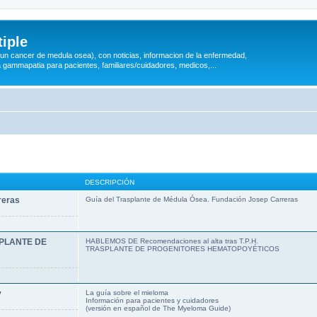
iple
 (un cancer de medula osea), con noticias, informacion de la enfermedad,
a gammapatia para pacientes, familiares/cuidadores, medicos,...
DESCRIPCIÓN
reras
Guía del Trasplante de Médula Ósea. Fundación Josep Carreras
ASPLANTE DE
HABLEMOS DE Recomendaciones al alta tras T.P.H.
TRASPLANTE DE PROGENITORES HEMATOPOYÉTICOS
y
La guía sobre el mieloma
Información para pacientes y cuidadores
(versión en español de The Myeloma Guide)