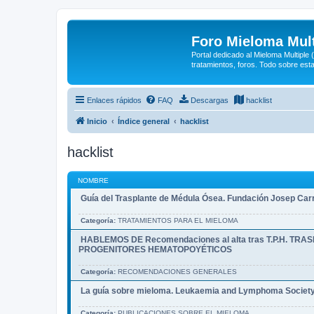
Foro Mieloma Mult
Portal dedicado al Mieloma Multiple
tratamientos, foros. Todo sobre est
Enlaces rápidos
FAQ
Descargas
hacklist
Inicio
Índice general
hacklist
hacklist
NOMBRE
Guía del Trasplante de Médula Ósea. Fundación Josep Car
Categoría:
TRATAMIENTOS PARA EL MIELOMA
HABLEMOS DE Recomendaciones al alta tras T.P.H. TR
PROGENITORES HEMATOPOYÉTICOS
Categoría:
RECOMENDACIONES GENERALES
La guía sobre mieloma. Leukaemia and Lymphoma Societ
Categoría:
PUBLICACIONES SOBRE EL MIELOMA