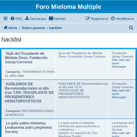
Foro Mieloma Multiple
FAQ
Descargas
hacklist
Registrarse
Identificarse
B
Inicio
Índice general
hacklist
u
hacklist
s
c
Guía del Trasplante de
Guía del Trasplante de Médula
Fundación
Ósea. Fundación Josep Carreras
Josep Carreras
a
Médula Ósea. Fundación
Sitio web del
Josep Carreras
autor
r
Descargar
Categoría:
TRATAMIENTOS PARA
EL MIELOMA
HABLEMOS DE
HABLEMOS DE Recomendaciones
Fundación
al alta tras T.P.H.
Josep Carreras
Recomendaciones al alta
TRASPLANTE DE
Sitio web del
tras T.P.H. TRASPLANTE DE
PROGENITORES
autor
PROGENITORES
HEMATOPOYÉTICOS
Descargar
HEMATOPOYÉTICOS
Categoría:
RECOMENDACIONES
GENERALES
La guía sobre mieloma.
La guía sobre el mieloma
Leukaemia and
Información para pacientes y
Lymphoma
Leukaemia and Lymphoma
cuidadores
Society
Society
(versión en español de The
Sitio web del
Myeloma Guide)
autor