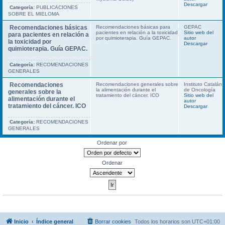
Descargar
Categoría:
PUBLICACIONES
SOBRE EL MIELOMA
Recomendaciones básicas
Recomendaciones básicas para
GEPAC
pacientes en relación a la toxicidad
Sitio web del
para pacientes en relación a
por quimioterapia. Guía GEPAC.
autor
la toxicidad por
Descargar
quimioterapia. Guía GEPAC.
Categoría:
RECOMENDACIONES
GENERALES
Recomendaciones
Recomendaciones generales sobre
Instituto Catalán
la alimentación durante el
de Oncología
generales sobre la
tratamiento del cáncer. ICO
Sitio web del
alimentación durante el
autor
tratamiento del cáncer. ICO
Descargar
Categoría:
RECOMENDACIONES
GENERALES
Ordenar por
Ordenar
Inicio
Índice general
Borrar cookies
Todos los horarios son
UTC+01:00