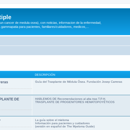
iple
 (un cancer de medula osea), con noticias, informacion de la enfermedad,
a gammapatia para pacientes, familiares/cuidadores, medicos,...
DESCRIPCIÓN
reras
Guía del Trasplante de Médula Ósea. Fundación Josep Carreras
ASPLANTE DE
HABLEMOS DE Recomendaciones al alta tras T.P.H.
TRASPLANTE DE PROGENITORES HEMATOPOYÉTICOS
y
La guía sobre el mieloma
Información para pacientes y cuidadores
(versión en español de The Myeloma Guide)