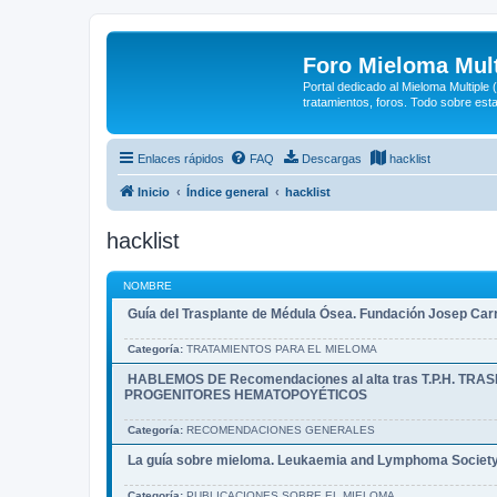
Foro Mieloma Mult
Portal dedicado al Mieloma Multiple
tratamientos, foros. Todo sobre est
Enlaces rápidos
FAQ
Descargas
hacklist
Inicio
Índice general
hacklist
hacklist
NOMBRE
Guía del Trasplante de Médula Ósea. Fundación Josep Car
Categoría:
TRATAMIENTOS PARA EL MIELOMA
HABLEMOS DE Recomendaciones al alta tras T.P.H. TR
PROGENITORES HEMATOPOYÉTICOS
Categoría:
RECOMENDACIONES GENERALES
La guía sobre mieloma. Leukaemia and Lymphoma Societ
Categoría:
PUBLICACIONES SOBRE EL MIELOMA