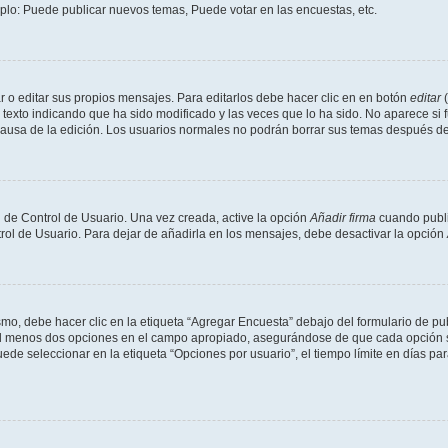
mplo: Puede publicar nuevos temas, Puede votar en las encuestas, etc.
 o editar sus propios mensajes. Para editarlos debe hacer clic en en botón
editar
(
texto indicando que ha sido modificado y las veces que lo ha sido. No aparece si 
a causa de la edición. Los usuarios normales no podrán borrar sus temas después 
 de Control de Usuario. Una vez creada, active la opción
Añadir firma
cuando publi
trol de Usuario. Para dejar de añadirla en los mensajes, debe desactivar la opción
o, debe hacer clic en la etiqueta “Agregar Encuesta” debajo del formulario de publi
 al menos dos opciones en el campo apropiado, asegurándose de que cada opción se
 seleccionar en la etiqueta “Opciones por usuario”, el tiempo límite en días para 