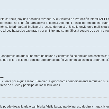
stá correcto, hay dos posibles razones. Si el Sistema de Protección Infantil (APPC
iones que se le darán para activar la cuenta. Algunos foros disponen que las cuen
ón se le brindará al finalizar el proceso de registro. Si se le envió un e-mail, siga
o tal vez haya sido capturada por un filtro anti-spam. Si está seguro de que la di
o, asegúrese de que su nombre de usuario y contraseña se encuentren escritos co
 que el foro esté mal configurado por su dueño y/o tenga fallos en la programació
rme!
su cuenta por alguna razón. También, algunos foros periódicamente remueven sus 
strese de nuevo y participe de las discuciones.
 puede desactivarla o cambiarla. Visite la página de ingreso (login) y haga clic 