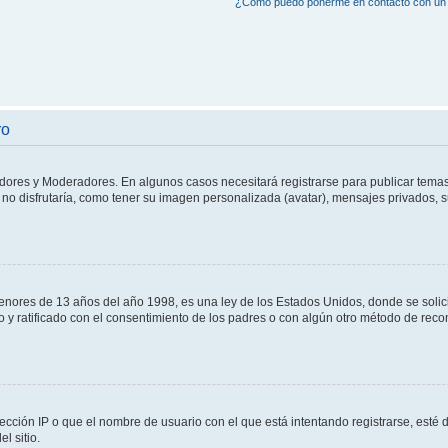
¿Cómo puedo ponerme en contacto con un 
ro
adores y Moderadores. En algunos casos necesitará registrarse para publicar temas
no disfrutaría, como tener su imagen personalizada (avatar), mensajes privados, s
res de 13 años del año 1998, es una ley de los Estados Unidos, donde se solicita 
to y ratificado con el consentimiento de los padres o con algún otro método de rec
ección IP o que el nombre de usuario con el que está intentando registrarse, esté 
l sitio.