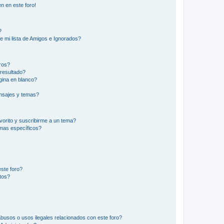
n en este foro!
?
e mi lista de Amigos e Ignorados?
ros?
resultado?
ina en blanco?
nsajes y temas?
vorito y suscribirme a un tema?
emas específicos?
ste foro?
tos?
busos o usos ilegales relacionados con este foro?