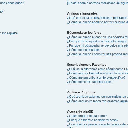
arios conectados?
¡Recibí spam o correos maliciosos de alguie
to!
Amigos e Ignorados
¿Qué es la lista de Mis Amigos e Ignorados
¿Cómo se puede añadir o borrar usuarios d
Búsqueda en los foros
e me registre!
¿Cómo se puede buscar en uno o varios fo
¿Por qué mi búsqueda me devuelve ningún 
¿Por qué mi búsqueda me devuelve una pág
¿Cómo busco usuarios?
¿Como se puede encontrar mis propios me
Suscripciones y Favoritos
¿Cuál es la diferencia entre añadir como Fa
¿Cómo marcar Favoritos o suscribirse a t
¿Cómo me suscribo a un foro específico?
¿Cómo borro mis suscripciones?
Archivos Adjuntos
¿Qué archivos adjuntos son permitidos en e
¿Cómo encuentro todos mis archivos adjun
Acerca de phpBB
¿Quién programó este foro?
¿Por qué este foro no tiene tal cosa?
¿Con quién se puede contactar acerca de a