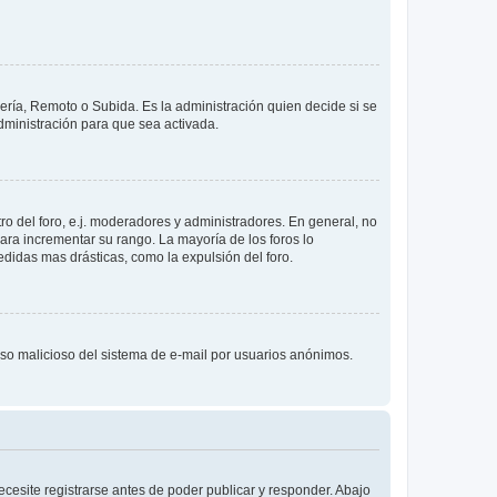
lería, Remoto o Subida. Es la administración quien decide si se
ministración para que sea activada.
o del foro, e.j. moderadores y administradores. En general, no
ara incrementar su rango. La mayoría de los foros lo
didas mas drásticas, como la expulsión del foro.
l uso malicioso del sistema de e-mail por usuarios anónimos.
cesite registrarse antes de poder publicar y responder. Abajo