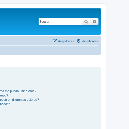
Buscar
Búsqueda avanza
Registrarse
Identificarse
mo me puedo unir a ellos?
Grupo?
ecen en diferentes colores?
inado”?