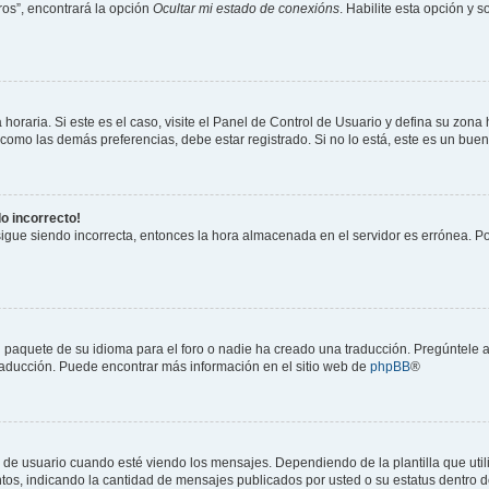
os”, encontrará la opción
Ocultar mi estado de conexións
. Habilite esta opción y 
horaria. Si este es el caso, visite el Panel de Control de Usuario y defina su zona
 como las demás preferencias, debe estar registrado. Si no lo está, este es un bu
do incorrecto!
 sigue siendo incorrecta, entonces la hora almacenada en el servidor es errónea. P
 paquete de su idioma para el foro o nadie ha creado una traducción. Pregúntele a
 traducción. Puede encontrar más información en el sitio web de
phpBB
®
suario cuando esté viendo los mensajes. Dependiendo de la plantilla que utilice
ntos, indicando la cantidad de mensajes publicados por usted o su estatus dentro