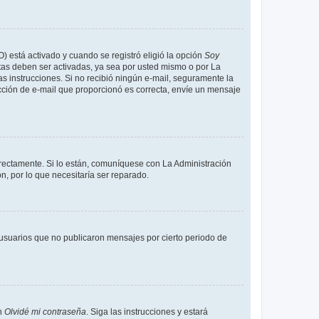
O) está activado y cuando se registró eligió la opción
Soy
tas deben ser activadas, ya sea por usted mismo o por La
 las instrucciones. Si no recibió ningún e-mail, seguramente la
rección de e-mail que proporcionó es correcta, envíe un mensaje
rrectamente. Si lo están, comuníquese con La Administración
n, por lo que necesitaría ser reparado.
usuarios que no publicaron mensajes por cierto periodo de
en
Olvidé mi contraseña
. Siga las instrucciones y estará