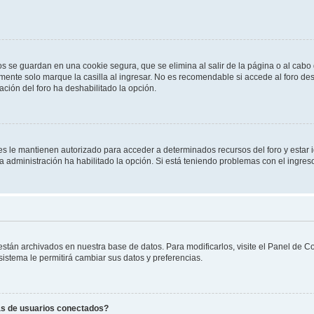
os se guardan en una cookie segura, que se elimina al salir de la página o al cab
ente solo marque la casilla al ingresar. No es recomendable si accede al foro des
tración del foro ha deshabilitado la opción.
les le mantienen autorizado para acceder a determinados recursos del foro y estar
 la administración ha habilitado la opción. Si está teniendo problemas con el ingres
 están archivados en nuestra base de datos. Para modificarlos, visite el Panel de 
 sistema le permitirá cambiar sus datos y preferencias.
as de usuarios conectados?