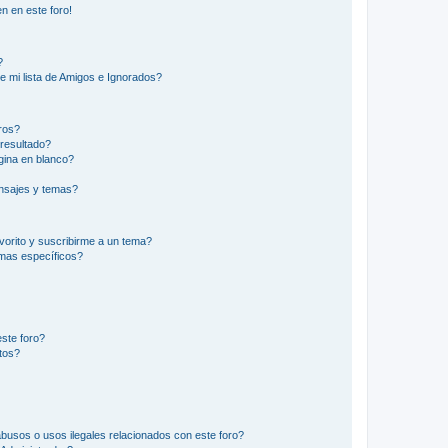
n en este foro!
?
e mi lista de Amigos e Ignorados?
ros?
resultado?
ina en blanco?
nsajes y temas?
vorito y suscribirme a un tema?
emas específicos?
ste foro?
tos?
busos o usos ilegales relacionados con este foro?