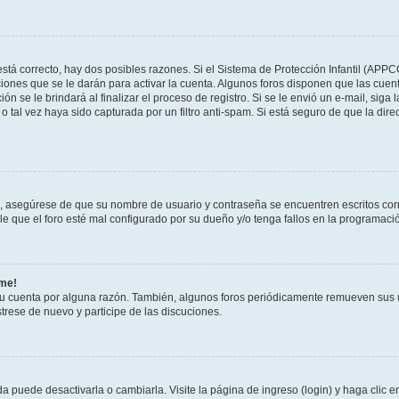
stá correcto, hay dos posibles razones. Si el Sistema de Protección Infantil (APPC
iones que se le darán para activar la cuenta. Algunos foros disponen que las cuen
ón se le brindará al finalizar el proceso de registro. Si se le envió un e-mail, siga
o tal vez haya sido capturada por un filtro anti-spam. Si está seguro de que la di
o, asegúrese de que su nombre de usuario y contraseña se encuentren escritos co
 que el foro esté mal configurado por su dueño y/o tenga fallos en la programació
rme!
su cuenta por alguna razón. También, algunos foros periódicamente remueven sus 
strese de nuevo y participe de las discuciones.
 puede desactivarla o cambiarla. Visite la página de ingreso (login) y haga clic 