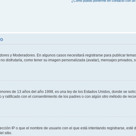
¿Cómo puedo ponerme en contacto con un 
ro
adores y Moderadores. En algunos casos necesitará registrarse para publicar temas
no disfrutaría, como tener su imagen personalizada (avatar), mensajes privados, s
res de 13 años del año 1998, es una ley de los Estados Unidos, donde se solicita 
to y ratificado con el consentimiento de los padres o con algún otro método de rec
ección IP o que el nombre de usuario con el que está intentando registrarse, esté 
l sitio.