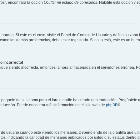
os”, encontrará la opción
Ocultar mi estado de conexións
. Habilite esta opción y 
horaria. Si este es el caso, visite el Panel de Control de Usuario y defina su zona
 como las demás preferencias, debe estar registrado. Si no lo está, este es un bu
do incorrecto!
 sigue siendo incorrecta, entonces la hora almacenada en el servidor es errónea. P
 paquete de su idioma para el foro o nadie ha creado una traducción. Pregúntele a
 traducción. Puede encontrar más información en el sitio web de
phpBB
®
suario cuando esté viendo los mensajes. Dependiendo de la plantilla que utilice
ntos, indicando la cantidad de mensajes publicados por usted o su estatus dentro