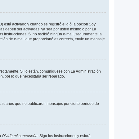
O) está activado y cuando se registró eligió la opción
Soy
tas deben ser activadas, ya sea por usted mismo o por La
 las instrucciones. Si no recibió ningún e-mail, seguramente la
rección de e-mail que proporcionó es correcta, envíe un mensaje
rrectamente. Si lo están, comuníquese con La Administración
n, por lo que necesitaría ser reparado.
usuarios que no publicaron mensajes por cierto periodo de
en
Olvidé mi contraseña
. Siga las instrucciones y estará