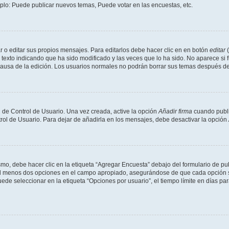
mplo: Puede publicar nuevos temas, Puede votar en las encuestas, etc.
 o editar sus propios mensajes. Para editarlos debe hacer clic en en botón
editar
(
texto indicando que ha sido modificado y las veces que lo ha sido. No aparece si 
a causa de la edición. Los usuarios normales no podrán borrar sus temas después 
 de Control de Usuario. Una vez creada, active la opción
Añadir firma
cuando publi
trol de Usuario. Para dejar de añadirla en los mensajes, debe desactivar la opción
o, debe hacer clic en la etiqueta “Agregar Encuesta” debajo del formulario de publi
 al menos dos opciones en el campo apropiado, asegurándose de que cada opción se
 seleccionar en la etiqueta “Opciones por usuario”, el tiempo límite en días para 