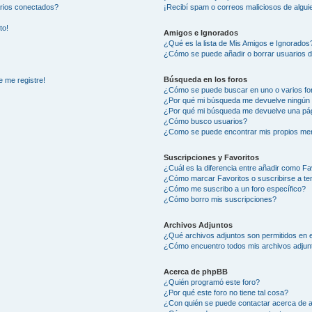
arios conectados?
¡Recibí spam o correos maliciosos de alguie
to!
Amigos e Ignorados
¿Qué es la lista de Mis Amigos e Ignorados
¿Cómo se puede añadir o borrar usuarios d
Búsqueda en los foros
e me registre!
¿Cómo se puede buscar en uno o varios fo
¿Por qué mi búsqueda me devuelve ningún 
¿Por qué mi búsqueda me devuelve una pág
¿Cómo busco usuarios?
¿Como se puede encontrar mis propios me
Suscripciones y Favoritos
¿Cuál es la diferencia entre añadir como Fa
¿Cómo marcar Favoritos o suscribirse a t
¿Cómo me suscribo a un foro específico?
¿Cómo borro mis suscripciones?
Archivos Adjuntos
¿Qué archivos adjuntos son permitidos en e
¿Cómo encuentro todos mis archivos adjun
Acerca de phpBB
¿Quién programó este foro?
¿Por qué este foro no tiene tal cosa?
¿Con quién se puede contactar acerca de a