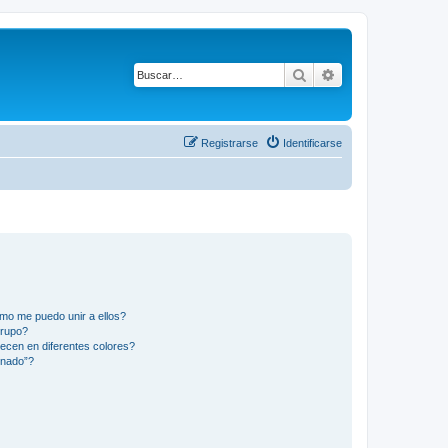
Buscar
Búsqueda avanza
Registrarse
Identificarse
mo me puedo unir a ellos?
Grupo?
ecen en diferentes colores?
inado”?