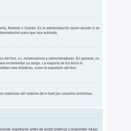
lería, Remoto o Subida. Es la administración quien decide si se
ministración para que sea activada.
o del foro, e.j. moderadores y administradores. En general, no
ara incrementar su rango. La mayoría de los foros lo
didas mas drásticas, como la expulsión del foro.
l uso malicioso del sistema de e-mail por usuarios anónimos.
cesite registrarse antes de poder publicar y responder. Abajo