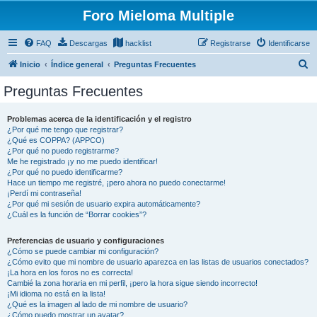
Foro Mieloma Multiple
FAQ
Descargas
hacklist
Registrarse
Identificarse
B
Inicio
Índice general
Preguntas Frecuentes
u
Preguntas Frecuentes
s
c
Problemas acerca de la identificación y el registro
¿Por qué me tengo que registrar?
a
¿Qué es COPPA? (APPCO)
r
¿Por qué no puedo registrarme?
Me he registrado ¡y no me puedo identificar!
¿Por qué no puedo identificarme?
Hace un tiempo me registré, ¡pero ahora no puedo conectarme!
¡Perdí mi contraseña!
¿Por qué mi sesión de usuario expira automáticamente?
¿Cuál es la función de “Borrar cookies”?
Preferencias de usuario y configuraciones
¿Cómo se puede cambiar mi configuración?
¿Cómo evito que mi nombre de usuario aparezca en las listas de usuarios conectados?
¡La hora en los foros no es correcta!
Cambié la zona horaria en mi perfil, ¡pero la hora sigue siendo incorrecto!
¡Mi idioma no está en la lista!
¿Qué es la imagen al lado de mi nombre de usuario?
¿Cómo puedo mostrar un avatar?