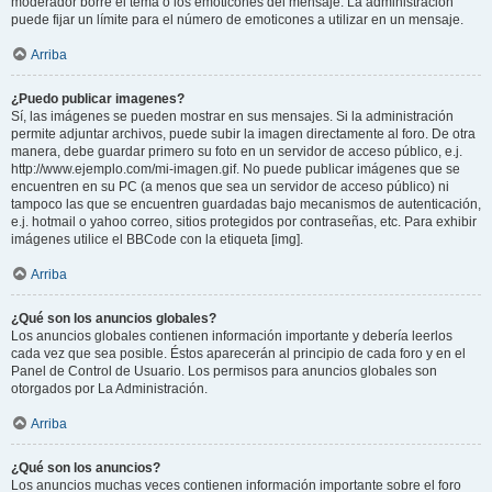
moderador borre el tema o los emoticones del mensaje. La administración
puede fijar un límite para el número de emoticones a utilizar en un mensaje.
Arriba
¿Puedo publicar imagenes?
Sí, las imágenes se pueden mostrar en sus mensajes. Si la administración
permite adjuntar archivos, puede subir la imagen directamente al foro. De otra
manera, debe guardar primero su foto en un servidor de acceso público, e.j.
http://www.ejemplo.com/mi-imagen.gif. No puede publicar imágenes que se
encuentren en su PC (a menos que sea un servidor de acceso público) ni
tampoco las que se encuentren guardadas bajo mecanismos de autenticación,
e.j. hotmail o yahoo correo, sitios protegidos por contraseñas, etc. Para exhibir
imágenes utilice el BBCode con la etiqueta [img].
Arriba
¿Qué son los anuncios globales?
Los anuncios globales contienen información importante y debería leerlos
cada vez que sea posible. Éstos aparecerán al principio de cada foro y en el
Panel de Control de Usuario. Los permisos para anuncios globales son
otorgados por La Administración.
Arriba
¿Qué son los anuncios?
Los anuncios muchas veces contienen información importante sobre el foro