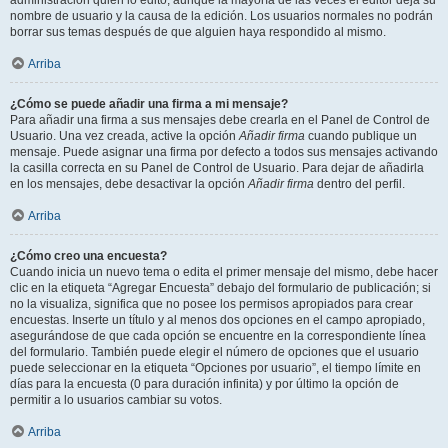
administración quién lo editó, aunque la mayoría de las veces el editor deja su
nombre de usuario y la causa de la edición. Los usuarios normales no podrán
borrar sus temas después de que alguien haya respondido al mismo.
Arriba
¿Cómo se puede añadir una firma a mi mensaje?
Para añadir una firma a sus mensajes debe crearla en el Panel de Control de
Usuario. Una vez creada, active la opción
Añadir firma
cuando publique un
mensaje. Puede asignar una firma por defecto a todos sus mensajes activando
la casilla correcta en su Panel de Control de Usuario. Para dejar de añadirla
en los mensajes, debe desactivar la opción
Añadir firma
dentro del perfil.
Arriba
¿Cómo creo una encuesta?
Cuando inicia un nuevo tema o edita el primer mensaje del mismo, debe hacer
clic en la etiqueta “Agregar Encuesta” debajo del formulario de publicación; si
no la visualiza, significa que no posee los permisos apropiados para crear
encuestas. Inserte un título y al menos dos opciones en el campo apropiado,
asegurándose de que cada opción se encuentre en la correspondiente línea
del formulario. También puede elegir el número de opciones que el usuario
puede seleccionar en la etiqueta “Opciones por usuario”, el tiempo límite en
días para la encuesta (0 para duración infinita) y por último la opción de
permitir a lo usuarios cambiar su votos.
Arriba