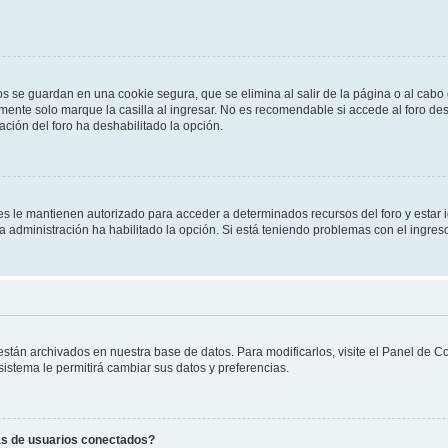
os se guardan en una cookie segura, que se elimina al salir de la página o al cab
ente solo marque la casilla al ingresar. No es recomendable si accede al foro des
tración del foro ha deshabilitado la opción.
les le mantienen autorizado para acceder a determinados recursos del foro y estar
 la administración ha habilitado la opción. Si está teniendo problemas con el ingres
 están archivados en nuestra base de datos. Para modificarlos, visite el Panel de 
 sistema le permitirá cambiar sus datos y preferencias.
as de usuarios conectados?