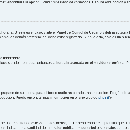
os”, encontrará la opción
Ocultar mi estado de conexións
. Habilite esta opción y 
horaria. Si este es el caso, visite el Panel de Control de Usuario y defina su zona
 como las demás preferencias, debe estar registrado. Si no lo está, este es un bu
do incorrecto!
 sigue siendo incorrecta, entonces la hora almacenada en el servidor es errónea. P
 paquete de su idioma para el foro o nadie ha creado una traducción. Pregúntele a
 traducción. Puede encontrar más información en el sitio web de
phpBB
®
suario cuando esté viendo los mensajes. Dependiendo de la plantilla que utilice
ntos, indicando la cantidad de mensajes publicados por usted o su estatus dentro