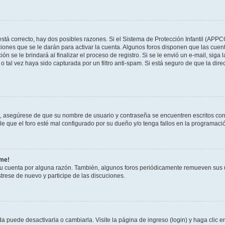
stá correcto, hay dos posibles razones. Si el Sistema de Protección Infantil (APPC
iones que se le darán para activar la cuenta. Algunos foros disponen que las cuen
ón se le brindará al finalizar el proceso de registro. Si se le envió un e-mail, siga
o tal vez haya sido capturada por un filtro anti-spam. Si está seguro de que la di
o, asegúrese de que su nombre de usuario y contraseña se encuentren escritos co
 que el foro esté mal configurado por su dueño y/o tenga fallos en la programació
rme!
su cuenta por alguna razón. También, algunos foros periódicamente remueven sus 
strese de nuevo y participe de las discuciones.
 puede desactivarla o cambiarla. Visite la página de ingreso (login) y haga clic 