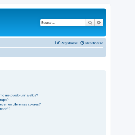
Buscar
Búsqueda avanza
Registrarse
Identificarse
mo me puedo unir a ellos?
Grupo?
ecen en diferentes colores?
inado”?