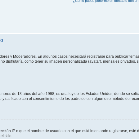
¿Cómo puedo ponerme en contacto con un 
ro
adores y Moderadores. En algunos casos necesitará registrarse para publicar temas
no disfrutaría, como tener su imagen personalizada (avatar), mensajes privados, s
res de 13 años del año 1998, es una ley de los Estados Unidos, donde se solicita 
to y ratificado con el consentimiento de los padres o con algún otro método de rec
ección IP o que el nombre de usuario con el que está intentando registrarse, esté 
l sitio.