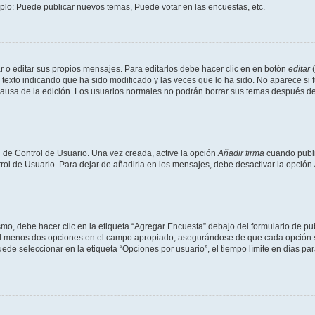
mplo: Puede publicar nuevos temas, Puede votar en las encuestas, etc.
 o editar sus propios mensajes. Para editarlos debe hacer clic en en botón
editar
(
texto indicando que ha sido modificado y las veces que lo ha sido. No aparece si 
a causa de la edición. Los usuarios normales no podrán borrar sus temas después 
 de Control de Usuario. Una vez creada, active la opción
Añadir firma
cuando publi
trol de Usuario. Para dejar de añadirla en los mensajes, debe desactivar la opción
o, debe hacer clic en la etiqueta “Agregar Encuesta” debajo del formulario de publi
 al menos dos opciones en el campo apropiado, asegurándose de que cada opción se
 seleccionar en la etiqueta “Opciones por usuario”, el tiempo límite en días para 