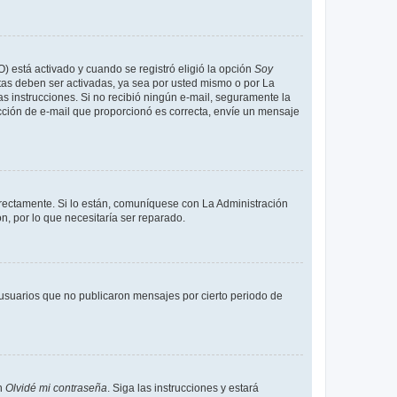
O) está activado y cuando se registró eligió la opción
Soy
tas deben ser activadas, ya sea por usted mismo o por La
 las instrucciones. Si no recibió ningún e-mail, seguramente la
rección de e-mail que proporcionó es correcta, envíe un mensaje
rrectamente. Si lo están, comuníquese con La Administración
n, por lo que necesitaría ser reparado.
usuarios que no publicaron mensajes por cierto periodo de
en
Olvidé mi contraseña
. Siga las instrucciones y estará