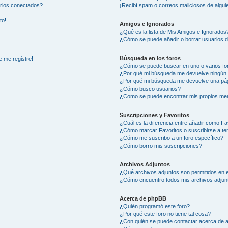
arios conectados?
¡Recibí spam o correos maliciosos de alguie
to!
Amigos e Ignorados
¿Qué es la lista de Mis Amigos e Ignorados
¿Cómo se puede añadir o borrar usuarios d
Búsqueda en los foros
e me registre!
¿Cómo se puede buscar en uno o varios fo
¿Por qué mi búsqueda me devuelve ningún 
¿Por qué mi búsqueda me devuelve una pág
¿Cómo busco usuarios?
¿Como se puede encontrar mis propios me
Suscripciones y Favoritos
¿Cuál es la diferencia entre añadir como Fa
¿Cómo marcar Favoritos o suscribirse a t
¿Cómo me suscribo a un foro específico?
¿Cómo borro mis suscripciones?
Archivos Adjuntos
¿Qué archivos adjuntos son permitidos en e
¿Cómo encuentro todos mis archivos adjun
Acerca de phpBB
¿Quién programó este foro?
¿Por qué este foro no tiene tal cosa?
¿Con quién se puede contactar acerca de a