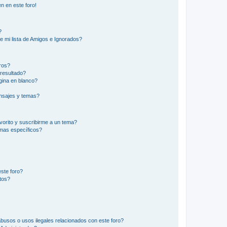
n en este foro!
?
e mi lista de Amigos e Ignorados?
ros?
resultado?
ina en blanco?
nsajes y temas?
vorito y suscribirme a un tema?
emas específicos?
ste foro?
tos?
busos o usos ilegales relacionados con este foro?