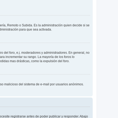
lería, Remoto o Subida. Es la administración quien decide si se
ministración para que sea activada.
o del foro, e.j. moderadores y administradores. En general, no
ara incrementar su rango. La mayoría de los foros lo
didas mas drásticas, como la expulsión del foro.
l uso malicioso del sistema de e-mail por usuarios anónimos.
cesite registrarse antes de poder publicar y responder. Abajo