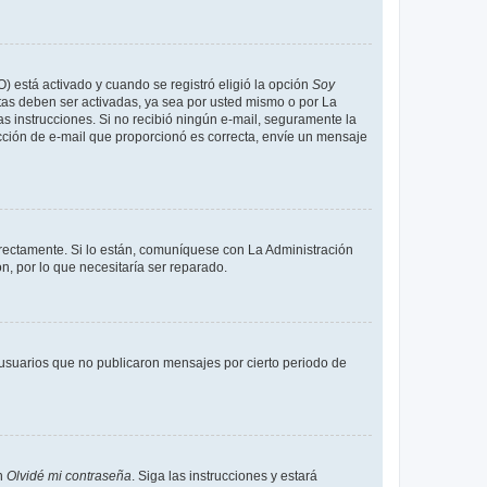
O) está activado y cuando se registró eligió la opción
Soy
tas deben ser activadas, ya sea por usted mismo o por La
 las instrucciones. Si no recibió ningún e-mail, seguramente la
rección de e-mail que proporcionó es correcta, envíe un mensaje
rrectamente. Si lo están, comuníquese con La Administración
n, por lo que necesitaría ser reparado.
usuarios que no publicaron mensajes por cierto periodo de
en
Olvidé mi contraseña
. Siga las instrucciones y estará