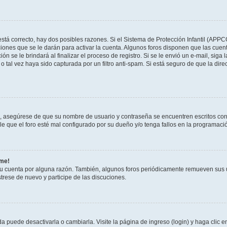
stá correcto, hay dos posibles razones. Si el Sistema de Protección Infantil (APPC
iones que se le darán para activar la cuenta. Algunos foros disponen que las cuen
ón se le brindará al finalizar el proceso de registro. Si se le envió un e-mail, siga
o tal vez haya sido capturada por un filtro anti-spam. Si está seguro de que la di
o, asegúrese de que su nombre de usuario y contraseña se encuentren escritos co
 que el foro esté mal configurado por su dueño y/o tenga fallos en la programació
rme!
su cuenta por alguna razón. También, algunos foros periódicamente remueven sus 
strese de nuevo y participe de las discuciones.
 puede desactivarla o cambiarla. Visite la página de ingreso (login) y haga clic 