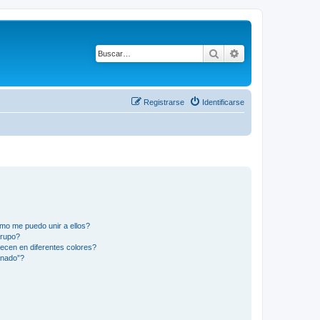
Buscar
Búsqueda avanza
Registrarse
Identificarse
mo me puedo unir a ellos?
Grupo?
ecen en diferentes colores?
inado”?