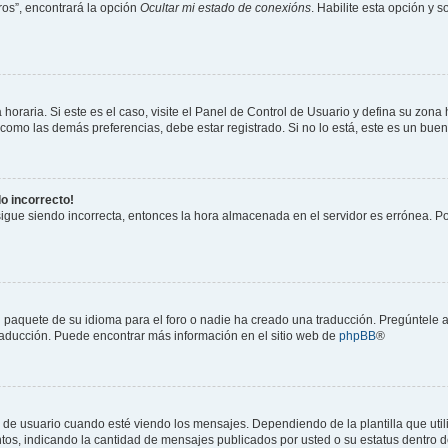
os”, encontrará la opción
Ocultar mi estado de conexións
. Habilite esta opción y 
horaria. Si este es el caso, visite el Panel de Control de Usuario y defina su zona
 como las demás preferencias, debe estar registrado. Si no lo está, este es un bu
do incorrecto!
 sigue siendo incorrecta, entonces la hora almacenada en el servidor es errónea. P
 paquete de su idioma para el foro o nadie ha creado una traducción. Pregúntele a
 traducción. Puede encontrar más información en el sitio web de
phpBB
®
suario cuando esté viendo los mensajes. Dependiendo de la plantilla que utilice
ntos, indicando la cantidad de mensajes publicados por usted o su estatus dentro