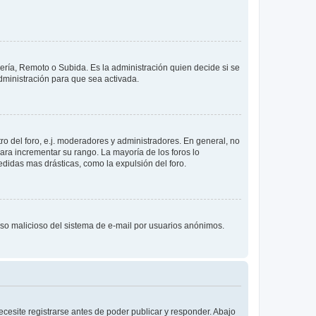
lería, Remoto o Subida. Es la administración quien decide si se
ministración para que sea activada.
o del foro, e.j. moderadores y administradores. En general, no
ara incrementar su rango. La mayoría de los foros lo
didas mas drásticas, como la expulsión del foro.
l uso malicioso del sistema de e-mail por usuarios anónimos.
cesite registrarse antes de poder publicar y responder. Abajo