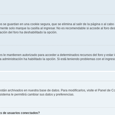
os se guardan en una cookie segura, que se elimina al salir de la página o al cab
ente solo marque la casilla al ingresar. No es recomendable si accede al foro des
tración del foro ha deshabilitado la opción.
les le mantienen autorizado para acceder a determinados recursos del foro y estar
 la administración ha habilitado la opción. Si está teniendo problemas con el ingres
 están archivados en nuestra base de datos. Para modificarlos, visite el Panel de 
 sistema le permitirá cambiar sus datos y preferencias.
as de usuarios conectados?