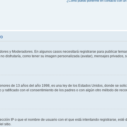
¿Cómo puedo ponerme en contacto con un 
ro
adores y Moderadores. En algunos casos necesitará registrarse para publicar temas
no disfrutaría, como tener su imagen personalizada (avatar), mensajes privados, s
res de 13 años del año 1998, es una ley de los Estados Unidos, donde se solicita 
to y ratificado con el consentimiento de los padres o con algún otro método de rec
ección IP o que el nombre de usuario con el que está intentando registrarse, esté 
l sitio.