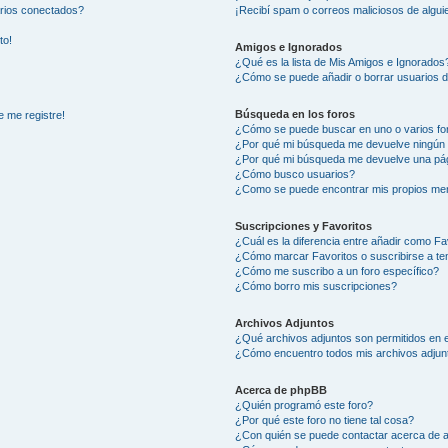
arios conectados?
¡Recibí spam o correos maliciosos de alguie
to!
Amigos e Ignorados
¿Qué es la lista de Mis Amigos e Ignorados
¿Cómo se puede añadir o borrar usuarios d
Búsqueda en los foros
e me registre!
¿Cómo se puede buscar en uno o varios fo
¿Por qué mi búsqueda me devuelve ningún 
¿Por qué mi búsqueda me devuelve una pág
¿Cómo busco usuarios?
¿Como se puede encontrar mis propios me
Suscripciones y Favoritos
¿Cuál es la diferencia entre añadir como Fa
¿Cómo marcar Favoritos o suscribirse a t
¿Cómo me suscribo a un foro específico?
¿Cómo borro mis suscripciones?
Archivos Adjuntos
¿Qué archivos adjuntos son permitidos en e
¿Cómo encuentro todos mis archivos adjun
Acerca de phpBB
¿Quién programó este foro?
¿Por qué este foro no tiene tal cosa?
¿Con quién se puede contactar acerca de a