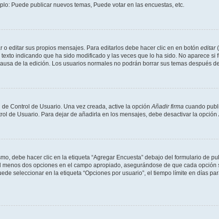
mplo: Puede publicar nuevos temas, Puede votar en las encuestas, etc.
 o editar sus propios mensajes. Para editarlos debe hacer clic en en botón
editar
(
texto indicando que ha sido modificado y las veces que lo ha sido. No aparece si 
a causa de la edición. Los usuarios normales no podrán borrar sus temas después 
 de Control de Usuario. Una vez creada, active la opción
Añadir firma
cuando publi
trol de Usuario. Para dejar de añadirla en los mensajes, debe desactivar la opción
o, debe hacer clic en la etiqueta “Agregar Encuesta” debajo del formulario de publi
 al menos dos opciones en el campo apropiado, asegurándose de que cada opción se
 seleccionar en la etiqueta “Opciones por usuario”, el tiempo límite en días para 