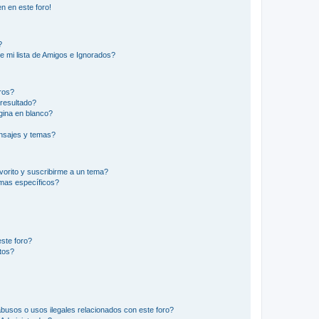
n en este foro!
?
e mi lista de Amigos e Ignorados?
ros?
resultado?
ina en blanco?
nsajes y temas?
vorito y suscribirme a un tema?
emas específicos?
ste foro?
tos?
busos o usos ilegales relacionados con este foro?