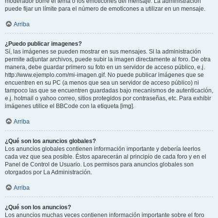
moderador borre el tema o los emoticones del mensaje. La administración
puede fijar un límite para el número de emoticones a utilizar en un mensaje.
Arriba
¿Puedo publicar imagenes?
Sí, las imágenes se pueden mostrar en sus mensajes. Si la administración
permite adjuntar archivos, puede subir la imagen directamente al foro. De otra
manera, debe guardar primero su foto en un servidor de acceso público, e.j.
http://www.ejemplo.com/mi-imagen.gif. No puede publicar imágenes que se
encuentren en su PC (a menos que sea un servidor de acceso público) ni
tampoco las que se encuentren guardadas bajo mecanismos de autenticación,
e.j. hotmail o yahoo correo, sitios protegidos por contraseñas, etc. Para exhibir
imágenes utilice el BBCode con la etiqueta [img].
Arriba
¿Qué son los anuncios globales?
Los anuncios globales contienen información importante y debería leerlos
cada vez que sea posible. Éstos aparecerán al principio de cada foro y en el
Panel de Control de Usuario. Los permisos para anuncios globales son
otorgados por La Administración.
Arriba
¿Qué son los anuncios?
Los anuncios muchas veces contienen información importante sobre el foro