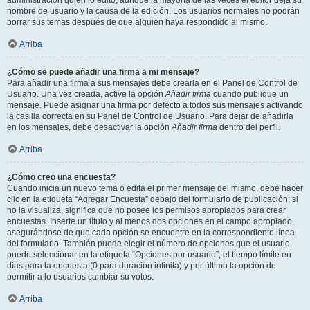
administración quién lo editó, aunque la mayoría de las veces el editor deja su
nombre de usuario y la causa de la edición. Los usuarios normales no podrán
borrar sus temas después de que alguien haya respondido al mismo.
Arriba
¿Cómo se puede añadir una firma a mi mensaje?
Para añadir una firma a sus mensajes debe crearla en el Panel de Control de
Usuario. Una vez creada, active la opción
Añadir firma
cuando publique un
mensaje. Puede asignar una firma por defecto a todos sus mensajes activando
la casilla correcta en su Panel de Control de Usuario. Para dejar de añadirla
en los mensajes, debe desactivar la opción
Añadir firma
dentro del perfil.
Arriba
¿Cómo creo una encuesta?
Cuando inicia un nuevo tema o edita el primer mensaje del mismo, debe hacer
clic en la etiqueta “Agregar Encuesta” debajo del formulario de publicación; si
no la visualiza, significa que no posee los permisos apropiados para crear
encuestas. Inserte un título y al menos dos opciones en el campo apropiado,
asegurándose de que cada opción se encuentre en la correspondiente línea
del formulario. También puede elegir el número de opciones que el usuario
puede seleccionar en la etiqueta “Opciones por usuario”, el tiempo límite en
días para la encuesta (0 para duración infinita) y por último la opción de
permitir a lo usuarios cambiar su votos.
Arriba