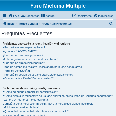
Foro Mieloma Multiple
FAQ
Descargas
hacklist
Registrarse
Identificarse
B
Inicio
Índice general
Preguntas Frecuentes
u
Preguntas Frecuentes
s
c
Problemas acerca de la identificación y el registro
¿Por qué me tengo que registrar?
a
¿Qué es COPPA? (APPCO)
r
¿Por qué no puedo registrarme?
Me he registrado ¡y no me puedo identificar!
¿Por qué no puedo identificarme?
Hace un tiempo me registré, ¡pero ahora no puedo conectarme!
¡Perdí mi contraseña!
¿Por qué mi sesión de usuario expira automáticamente?
¿Cuál es la función de “Borrar cookies”?
Preferencias de usuario y configuraciones
¿Cómo se puede cambiar mi configuración?
¿Cómo evito que mi nombre de usuario aparezca en las listas de usuarios conectados?
¡La hora en los foros no es correcta!
Cambié la zona horaria en mi perfil, ¡pero la hora sigue siendo incorrecto!
¡Mi idioma no está en la lista!
¿Qué es la imagen al lado de mi nombre de usuario?
¿Cómo puedo mostrar un avatar?