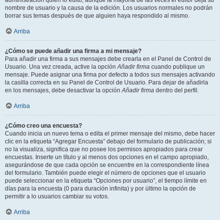
administración quién lo editó, aunque la mayoría de las veces el editor deja su
nombre de usuario y la causa de la edición. Los usuarios normales no podrán
borrar sus temas después de que alguien haya respondido al mismo.
Arriba
¿Cómo se puede añadir una firma a mi mensaje?
Para añadir una firma a sus mensajes debe crearla en el Panel de Control de
Usuario. Una vez creada, active la opción
Añadir firma
cuando publique un
mensaje. Puede asignar una firma por defecto a todos sus mensajes activando
la casilla correcta en su Panel de Control de Usuario. Para dejar de añadirla
en los mensajes, debe desactivar la opción
Añadir firma
dentro del perfil.
Arriba
¿Cómo creo una encuesta?
Cuando inicia un nuevo tema o edita el primer mensaje del mismo, debe hacer
clic en la etiqueta “Agregar Encuesta” debajo del formulario de publicación; si
no la visualiza, significa que no posee los permisos apropiados para crear
encuestas. Inserte un título y al menos dos opciones en el campo apropiado,
asegurándose de que cada opción se encuentre en la correspondiente línea
del formulario. También puede elegir el número de opciones que el usuario
puede seleccionar en la etiqueta “Opciones por usuario”, el tiempo límite en
días para la encuesta (0 para duración infinita) y por último la opción de
permitir a lo usuarios cambiar su votos.
Arriba