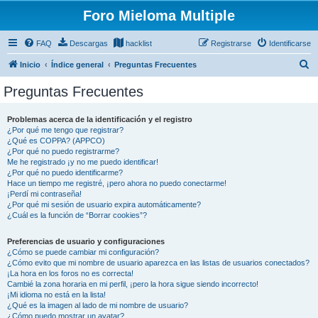
Foro Mieloma Multiple
FAQ
Descargas
hacklist
Registrarse
Identificarse
B
Inicio
Índice general
Preguntas Frecuentes
u
Preguntas Frecuentes
s
c
Problemas acerca de la identificación y el registro
¿Por qué me tengo que registrar?
a
¿Qué es COPPA? (APPCO)
r
¿Por qué no puedo registrarme?
Me he registrado ¡y no me puedo identificar!
¿Por qué no puedo identificarme?
Hace un tiempo me registré, ¡pero ahora no puedo conectarme!
¡Perdí mi contraseña!
¿Por qué mi sesión de usuario expira automáticamente?
¿Cuál es la función de “Borrar cookies”?
Preferencias de usuario y configuraciones
¿Cómo se puede cambiar mi configuración?
¿Cómo evito que mi nombre de usuario aparezca en las listas de usuarios conectados?
¡La hora en los foros no es correcta!
Cambié la zona horaria en mi perfil, ¡pero la hora sigue siendo incorrecto!
¡Mi idioma no está en la lista!
¿Qué es la imagen al lado de mi nombre de usuario?
¿Cómo puedo mostrar un avatar?