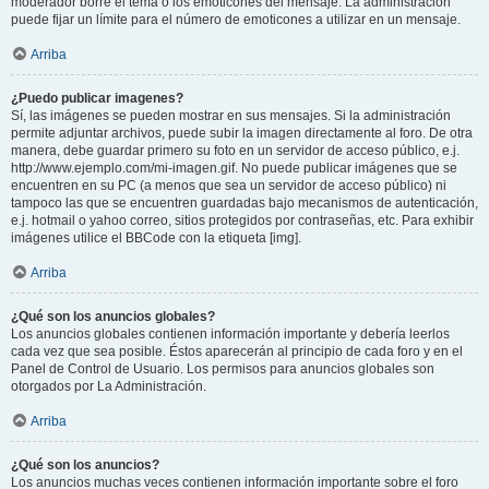
moderador borre el tema o los emoticones del mensaje. La administración
puede fijar un límite para el número de emoticones a utilizar en un mensaje.
Arriba
¿Puedo publicar imagenes?
Sí, las imágenes se pueden mostrar en sus mensajes. Si la administración
permite adjuntar archivos, puede subir la imagen directamente al foro. De otra
manera, debe guardar primero su foto en un servidor de acceso público, e.j.
http://www.ejemplo.com/mi-imagen.gif. No puede publicar imágenes que se
encuentren en su PC (a menos que sea un servidor de acceso público) ni
tampoco las que se encuentren guardadas bajo mecanismos de autenticación,
e.j. hotmail o yahoo correo, sitios protegidos por contraseñas, etc. Para exhibir
imágenes utilice el BBCode con la etiqueta [img].
Arriba
¿Qué son los anuncios globales?
Los anuncios globales contienen información importante y debería leerlos
cada vez que sea posible. Éstos aparecerán al principio de cada foro y en el
Panel de Control de Usuario. Los permisos para anuncios globales son
otorgados por La Administración.
Arriba
¿Qué son los anuncios?
Los anuncios muchas veces contienen información importante sobre el foro