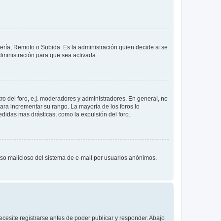
lería, Remoto o Subida. Es la administración quien decide si se
ministración para que sea activada.
o del foro, e.j. moderadores y administradores. En general, no
ara incrementar su rango. La mayoría de los foros lo
didas mas drásticas, como la expulsión del foro.
l uso malicioso del sistema de e-mail por usuarios anónimos.
cesite registrarse antes de poder publicar y responder. Abajo