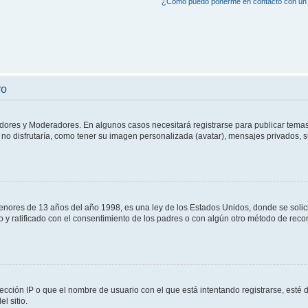
¿Cómo puedo ponerme en contacto con un 
ro
adores y Moderadores. En algunos casos necesitará registrarse para publicar temas
no disfrutaría, como tener su imagen personalizada (avatar), mensajes privados, s
res de 13 años del año 1998, es una ley de los Estados Unidos, donde se solicita 
to y ratificado con el consentimiento de los padres o con algún otro método de rec
ección IP o que el nombre de usuario con el que está intentando registrarse, esté 
l sitio.