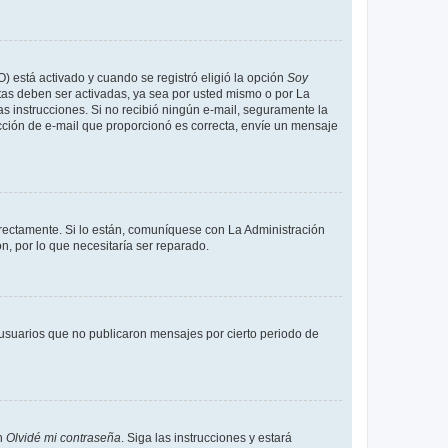
O) está activado y cuando se registró eligió la opción
Soy
tas deben ser activadas, ya sea por usted mismo o por La
 las instrucciones. Si no recibió ningún e-mail, seguramente la
rección de e-mail que proporcionó es correcta, envíe un mensaje
rrectamente. Si lo están, comuníquese con La Administración
n, por lo que necesitaría ser reparado.
usuarios que no publicaron mensajes por cierto periodo de
en
Olvidé mi contraseña
. Siga las instrucciones y estará