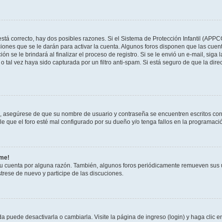
stá correcto, hay dos posibles razones. Si el Sistema de Protección Infantil (APPC
iones que se le darán para activar la cuenta. Algunos foros disponen que las cuen
ón se le brindará al finalizar el proceso de registro. Si se le envió un e-mail, siga
o tal vez haya sido capturada por un filtro anti-spam. Si está seguro de que la di
o, asegúrese de que su nombre de usuario y contraseña se encuentren escritos co
 que el foro esté mal configurado por su dueño y/o tenga fallos en la programació
rme!
su cuenta por alguna razón. También, algunos foros periódicamente remueven sus 
strese de nuevo y participe de las discuciones.
 puede desactivarla o cambiarla. Visite la página de ingreso (login) y haga clic 