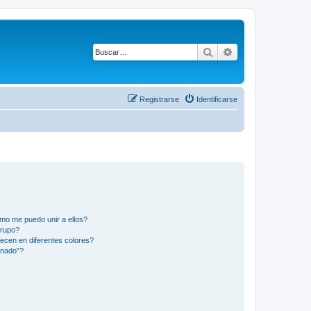
Buscar
Búsqueda avanza
Registrarse
Identificarse
mo me puedo unir a ellos?
Grupo?
ecen en diferentes colores?
inado”?