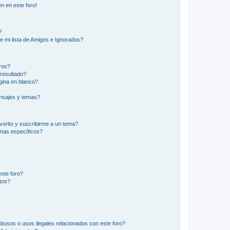
n en este foro!
?
e mi lista de Amigos e Ignorados?
ros?
resultado?
ina en blanco?
nsajes y temas?
vorito y suscribirme a un tema?
emas específicos?
ste foro?
tos?
busos o usos ilegales relacionados con este foro?