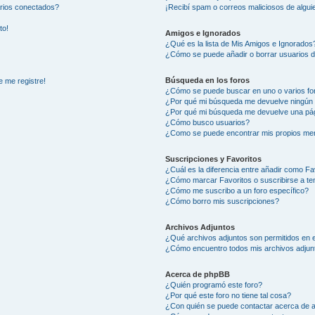
arios conectados?
¡Recibí spam o correos maliciosos de alguie
to!
Amigos e Ignorados
¿Qué es la lista de Mis Amigos e Ignorados
¿Cómo se puede añadir o borrar usuarios d
Búsqueda en los foros
e me registre!
¿Cómo se puede buscar en uno o varios fo
¿Por qué mi búsqueda me devuelve ningún 
¿Por qué mi búsqueda me devuelve una pág
¿Cómo busco usuarios?
¿Como se puede encontrar mis propios me
Suscripciones y Favoritos
¿Cuál es la diferencia entre añadir como Fa
¿Cómo marcar Favoritos o suscribirse a t
¿Cómo me suscribo a un foro específico?
¿Cómo borro mis suscripciones?
Archivos Adjuntos
¿Qué archivos adjuntos son permitidos en e
¿Cómo encuentro todos mis archivos adjun
Acerca de phpBB
¿Quién programó este foro?
¿Por qué este foro no tiene tal cosa?
¿Con quién se puede contactar acerca de a