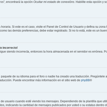
os”, encontrará la opción
Ocultar mi estado de conexións
. Habilite esta opción y 
horaria. Si este es el caso, visite el Panel de Control de Usuario y defina su zona
 como las demás preferencias, debe estar registrado. Si no lo está, este es un bu
do incorrecto!
 sigue siendo incorrecta, entonces la hora almacenada en el servidor es errónea. P
 paquete de su idioma para el foro o nadie ha creado una traducción. Pregúntele a
 traducción. Puede encontrar más información en el sitio web de
phpBB
®
suario cuando esté viendo los mensajes. Dependiendo de la plantilla que utilice
ntos, indicando la cantidad de mensajes publicados por usted o su estatus dentro