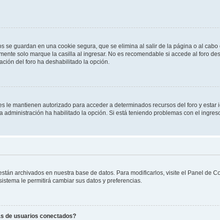
os se guardan en una cookie segura, que se elimina al salir de la página o al cab
ente solo marque la casilla al ingresar. No es recomendable si accede al foro des
tración del foro ha deshabilitado la opción.
les le mantienen autorizado para acceder a determinados recursos del foro y estar
 la administración ha habilitado la opción. Si está teniendo problemas con el ingres
 están archivados en nuestra base de datos. Para modificarlos, visite el Panel de 
 sistema le permitirá cambiar sus datos y preferencias.
as de usuarios conectados?