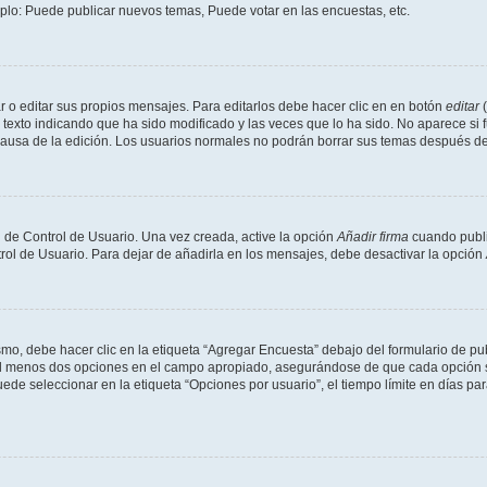
mplo: Puede publicar nuevos temas, Puede votar en las encuestas, etc.
 o editar sus propios mensajes. Para editarlos debe hacer clic en en botón
editar
(
texto indicando que ha sido modificado y las veces que lo ha sido. No aparece si 
a causa de la edición. Los usuarios normales no podrán borrar sus temas después 
 de Control de Usuario. Una vez creada, active la opción
Añadir firma
cuando publi
trol de Usuario. Para dejar de añadirla en los mensajes, debe desactivar la opción
o, debe hacer clic en la etiqueta “Agregar Encuesta” debajo del formulario de publi
 al menos dos opciones en el campo apropiado, asegurándose de que cada opción se
 seleccionar en la etiqueta “Opciones por usuario”, el tiempo límite en días para 