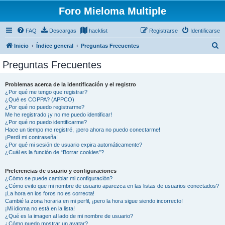
Foro Mieloma Multiple
FAQ
Descargas
hacklist
Registrarse
Identificarse
B
Inicio
Índice general
Preguntas Frecuentes
u
Preguntas Frecuentes
s
c
Problemas acerca de la identificación y el registro
¿Por qué me tengo que registrar?
a
¿Qué es COPPA? (APPCO)
r
¿Por qué no puedo registrarme?
Me he registrado ¡y no me puedo identificar!
¿Por qué no puedo identificarme?
Hace un tiempo me registré, ¡pero ahora no puedo conectarme!
¡Perdí mi contraseña!
¿Por qué mi sesión de usuario expira automáticamente?
¿Cuál es la función de “Borrar cookies”?
Preferencias de usuario y configuraciones
¿Cómo se puede cambiar mi configuración?
¿Cómo evito que mi nombre de usuario aparezca en las listas de usuarios conectados?
¡La hora en los foros no es correcta!
Cambié la zona horaria en mi perfil, ¡pero la hora sigue siendo incorrecto!
¡Mi idioma no está en la lista!
¿Qué es la imagen al lado de mi nombre de usuario?
¿Cómo puedo mostrar un avatar?