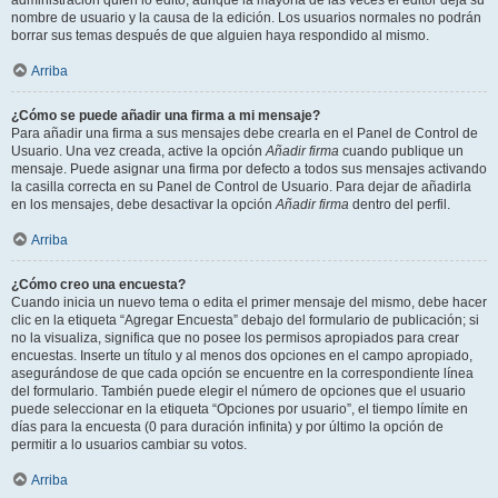
administración quién lo editó, aunque la mayoría de las veces el editor deja su
nombre de usuario y la causa de la edición. Los usuarios normales no podrán
borrar sus temas después de que alguien haya respondido al mismo.
Arriba
¿Cómo se puede añadir una firma a mi mensaje?
Para añadir una firma a sus mensajes debe crearla en el Panel de Control de
Usuario. Una vez creada, active la opción
Añadir firma
cuando publique un
mensaje. Puede asignar una firma por defecto a todos sus mensajes activando
la casilla correcta en su Panel de Control de Usuario. Para dejar de añadirla
en los mensajes, debe desactivar la opción
Añadir firma
dentro del perfil.
Arriba
¿Cómo creo una encuesta?
Cuando inicia un nuevo tema o edita el primer mensaje del mismo, debe hacer
clic en la etiqueta “Agregar Encuesta” debajo del formulario de publicación; si
no la visualiza, significa que no posee los permisos apropiados para crear
encuestas. Inserte un título y al menos dos opciones en el campo apropiado,
asegurándose de que cada opción se encuentre en la correspondiente línea
del formulario. También puede elegir el número de opciones que el usuario
puede seleccionar en la etiqueta “Opciones por usuario”, el tiempo límite en
días para la encuesta (0 para duración infinita) y por último la opción de
permitir a lo usuarios cambiar su votos.
Arriba