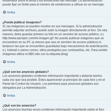
moderador borre el tema o los emoticones del mensaje. La administración
puede fijar un límite para el número de emoticones a utilizar en un mensaje.
Arriba
¿Puedo publicar imagenes?
Sí, las imágenes se pueden mostrar en sus mensajes. Si la administración
permite adjuntar archivos, puede subir la imagen directamente al foro. De otra
manera, debe guardar primero su foto en un servidor de acceso público, e.j.
http://www.ejemplo.com/mi-imagen.gif. No puede publicar imágenes que se
encuentren en su PC (a menos que sea un servidor de acceso público) ni
tampoco las que se encuentren guardadas bajo mecanismos de autenticación,
e.j. hotmail o yahoo correo, sitios protegidos por contraseñas, etc. Para exhibir
imágenes utilice el BBCode con la etiqueta [img].
Arriba
¿Qué son los anuncios globales?
Los anuncios globales contienen información importante y debería leerlos
cada vez que sea posible. Éstos aparecerán al principio de cada foro y en el
Panel de Control de Usuario. Los permisos para anuncios globales son
otorgados por La Administración.
Arriba
¿Qué son los anuncios?
Los anuncios muchas veces contienen información importante sobre el foro