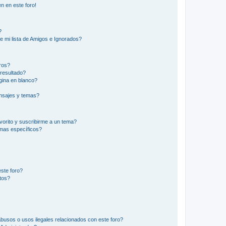
n en este foro!
?
e mi lista de Amigos e Ignorados?
ros?
resultado?
ina en blanco?
nsajes y temas?
vorito y suscribirme a un tema?
emas específicos?
ste foro?
tos?
busos o usos ilegales relacionados con este foro?