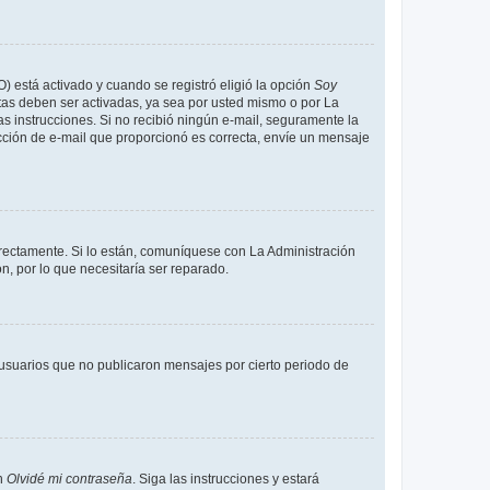
O) está activado y cuando se registró eligió la opción
Soy
tas deben ser activadas, ya sea por usted mismo o por La
 las instrucciones. Si no recibió ningún e-mail, seguramente la
rección de e-mail que proporcionó es correcta, envíe un mensaje
rrectamente. Si lo están, comuníquese con La Administración
n, por lo que necesitaría ser reparado.
usuarios que no publicaron mensajes por cierto periodo de
en
Olvidé mi contraseña
. Siga las instrucciones y estará