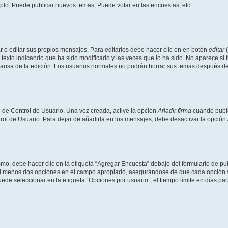
mplo: Puede publicar nuevos temas, Puede votar en las encuestas, etc.
 o editar sus propios mensajes. Para editarlos debe hacer clic en en botón
editar
(
texto indicando que ha sido modificado y las veces que lo ha sido. No aparece si 
a causa de la edición. Los usuarios normales no podrán borrar sus temas después 
 de Control de Usuario. Una vez creada, active la opción
Añadir firma
cuando publi
trol de Usuario. Para dejar de añadirla en los mensajes, debe desactivar la opción
o, debe hacer clic en la etiqueta “Agregar Encuesta” debajo del formulario de publi
 al menos dos opciones en el campo apropiado, asegurándose de que cada opción se
 seleccionar en la etiqueta “Opciones por usuario”, el tiempo límite en días para 