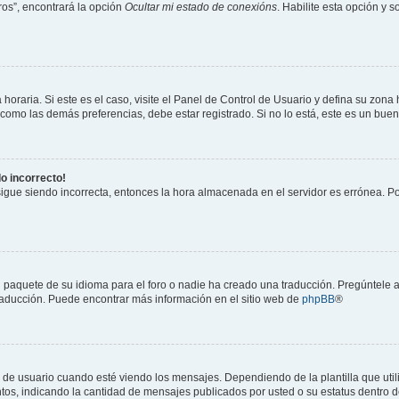
os”, encontrará la opción
Ocultar mi estado de conexións
. Habilite esta opción y 
horaria. Si este es el caso, visite el Panel de Control de Usuario y defina su zona
 como las demás preferencias, debe estar registrado. Si no lo está, este es un bu
do incorrecto!
 sigue siendo incorrecta, entonces la hora almacenada en el servidor es errónea. P
 paquete de su idioma para el foro o nadie ha creado una traducción. Pregúntele a
 traducción. Puede encontrar más información en el sitio web de
phpBB
®
suario cuando esté viendo los mensajes. Dependiendo de la plantilla que utilice
ntos, indicando la cantidad de mensajes publicados por usted o su estatus dentro