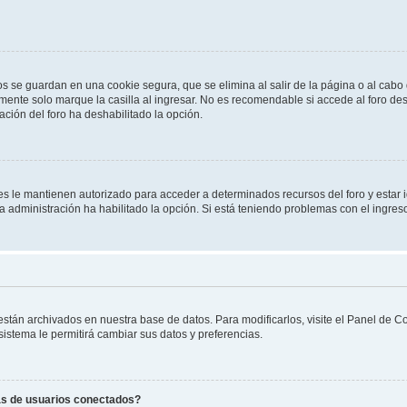
os se guardan en una cookie segura, que se elimina al salir de la página o al cab
ente solo marque la casilla al ingresar. No es recomendable si accede al foro des
tración del foro ha deshabilitado la opción.
les le mantienen autorizado para acceder a determinados recursos del foro y estar
 la administración ha habilitado la opción. Si está teniendo problemas con el ingres
 están archivados en nuestra base de datos. Para modificarlos, visite el Panel de 
 sistema le permitirá cambiar sus datos y preferencias.
as de usuarios conectados?