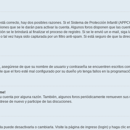
stá correcto, hay dos posibles razones. Si el Sistema de Protección Infantil (APPC
iones que se le darán para activar la cuenta. Algunos foros disponen que las cuen
ón se le brindará al finalizar el proceso de registro. Si se le envió un e-mail, siga
o tal vez haya sido capturada por un filtro anti-spam. Si está seguro de que la di
o, asegúrese de que su nombre de usuario y contraseña se encuentren escritos co
 que el foro esté mal configurado por su dueño y/o tenga fallos en la programació
rme!
su cuenta por alguna razón. También, algunos foros periódicamente remueven sus 
strese de nuevo y participe de las discuciones.
 puede desactivarla o cambiarla. Visite la página de ingreso (login) y haga clic 