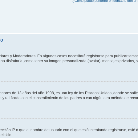
¿Cómo puedo ponerme en contacto con un 
ro
adores y Moderadores. En algunos casos necesitará registrarse para publicar temas
no disfrutaría, como tener su imagen personalizada (avatar), mensajes privados, s
res de 13 años del año 1998, es una ley de los Estados Unidos, donde se solicita 
to y ratificado con el consentimiento de los padres o con algún otro método de rec
ección IP o que el nombre de usuario con el que está intentando registrarse, esté 
l sitio.