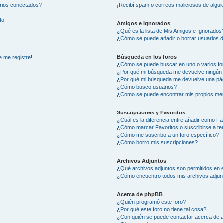
arios conectados?
¡Recibí spam o correos maliciosos de alguie
to!
Amigos e Ignorados
¿Qué es la lista de Mis Amigos e Ignorados
¿Cómo se puede añadir o borrar usuarios d
Búsqueda en los foros
e me registre!
¿Cómo se puede buscar en uno o varios fo
¿Por qué mi búsqueda me devuelve ningún 
¿Por qué mi búsqueda me devuelve una pág
¿Cómo busco usuarios?
¿Como se puede encontrar mis propios me
Suscripciones y Favoritos
¿Cuál es la diferencia entre añadir como Fa
¿Cómo marcar Favoritos o suscribirse a t
¿Cómo me suscribo a un foro específico?
¿Cómo borro mis suscripciones?
Archivos Adjuntos
¿Qué archivos adjuntos son permitidos en e
¿Cómo encuentro todos mis archivos adjun
Acerca de phpBB
¿Quién programó este foro?
¿Por qué este foro no tiene tal cosa?
¿Con quién se puede contactar acerca de a