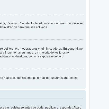
lería, Remoto o Subida. Es la administración quien decide si se
ministración para que sea activada.
o del foro, e.j. moderadores y administradores. En general, no
ara incrementar su rango. La mayoría de los foros lo
didas mas drásticas, como la expulsión del foro.
l uso malicioso del sistema de e-mail por usuarios anónimos.
cesite registrarse antes de poder publicar y responder. Abajo