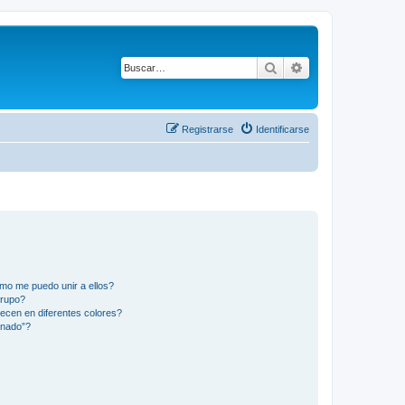
Buscar
Búsqueda avanza
Registrarse
Identificarse
mo me puedo unir a ellos?
Grupo?
ecen en diferentes colores?
inado”?