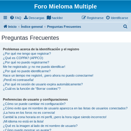
Foro Mieloma Multiple
FAQ
Descargas
hacklist
Registrarse
Identificarse
B
Inicio
Índice general
Preguntas Frecuentes
u
Preguntas Frecuentes
s
c
Problemas acerca de la identificación y el registro
¿Por qué me tengo que registrar?
a
¿Qué es COPPA? (APPCO)
r
¿Por qué no puedo registrarme?
Me he registrado ¡y no me puedo identificar!
¿Por qué no puedo identificarme?
Hace un tiempo me registré, ¡pero ahora no puedo conectarme!
¡Perdí mi contraseña!
¿Por qué mi sesión de usuario expira automáticamente?
¿Cuál es la función de “Borrar cookies”?
Preferencias de usuario y configuraciones
¿Cómo se puede cambiar mi configuración?
¿Cómo evito que mi nombre de usuario aparezca en las listas de usuarios conectados?
¡La hora en los foros no es correcta!
Cambié la zona horaria en mi perfil, ¡pero la hora sigue siendo incorrecto!
¡Mi idioma no está en la lista!
¿Qué es la imagen al lado de mi nombre de usuario?
¿Cómo puedo mostrar un avatar?