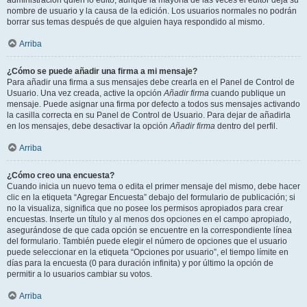
administración quién lo editó, aunque la mayoría de las veces el editor deja su
nombre de usuario y la causa de la edición. Los usuarios normales no podrán
borrar sus temas después de que alguien haya respondido al mismo.
Arriba
¿Cómo se puede añadir una firma a mi mensaje?
Para añadir una firma a sus mensajes debe crearla en el Panel de Control de
Usuario. Una vez creada, active la opción
Añadir firma
cuando publique un
mensaje. Puede asignar una firma por defecto a todos sus mensajes activando
la casilla correcta en su Panel de Control de Usuario. Para dejar de añadirla
en los mensajes, debe desactivar la opción
Añadir firma
dentro del perfil.
Arriba
¿Cómo creo una encuesta?
Cuando inicia un nuevo tema o edita el primer mensaje del mismo, debe hacer
clic en la etiqueta “Agregar Encuesta” debajo del formulario de publicación; si
no la visualiza, significa que no posee los permisos apropiados para crear
encuestas. Inserte un título y al menos dos opciones en el campo apropiado,
asegurándose de que cada opción se encuentre en la correspondiente línea
del formulario. También puede elegir el número de opciones que el usuario
puede seleccionar en la etiqueta “Opciones por usuario”, el tiempo límite en
días para la encuesta (0 para duración infinita) y por último la opción de
permitir a lo usuarios cambiar su votos.
Arriba