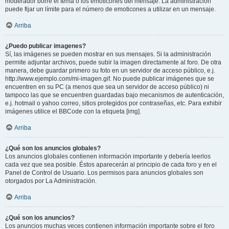
moderador borre el tema o los emoticones del mensaje. La administración
puede fijar un límite para el número de emoticones a utilizar en un mensaje.
Arriba
¿Puedo publicar imagenes?
Sí, las imágenes se pueden mostrar en sus mensajes. Si la administración
permite adjuntar archivos, puede subir la imagen directamente al foro. De otra
manera, debe guardar primero su foto en un servidor de acceso público, e.j.
http://www.ejemplo.com/mi-imagen.gif. No puede publicar imágenes que se
encuentren en su PC (a menos que sea un servidor de acceso público) ni
tampoco las que se encuentren guardadas bajo mecanismos de autenticación,
e.j. hotmail o yahoo correo, sitios protegidos por contraseñas, etc. Para exhibir
imágenes utilice el BBCode con la etiqueta [img].
Arriba
¿Qué son los anuncios globales?
Los anuncios globales contienen información importante y debería leerlos
cada vez que sea posible. Éstos aparecerán al principio de cada foro y en el
Panel de Control de Usuario. Los permisos para anuncios globales son
otorgados por La Administración.
Arriba
¿Qué son los anuncios?
Los anuncios muchas veces contienen información importante sobre el foro