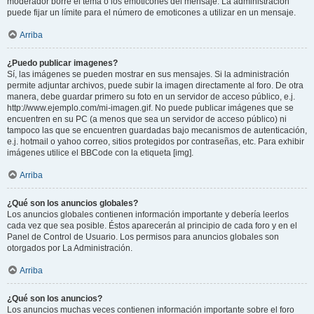
moderador borre el tema o los emoticones del mensaje. La administración
puede fijar un límite para el número de emoticones a utilizar en un mensaje.
Arriba
¿Puedo publicar imagenes?
Sí, las imágenes se pueden mostrar en sus mensajes. Si la administración
permite adjuntar archivos, puede subir la imagen directamente al foro. De otra
manera, debe guardar primero su foto en un servidor de acceso público, e.j.
http://www.ejemplo.com/mi-imagen.gif. No puede publicar imágenes que se
encuentren en su PC (a menos que sea un servidor de acceso público) ni
tampoco las que se encuentren guardadas bajo mecanismos de autenticación,
e.j. hotmail o yahoo correo, sitios protegidos por contraseñas, etc. Para exhibir
imágenes utilice el BBCode con la etiqueta [img].
Arriba
¿Qué son los anuncios globales?
Los anuncios globales contienen información importante y debería leerlos
cada vez que sea posible. Éstos aparecerán al principio de cada foro y en el
Panel de Control de Usuario. Los permisos para anuncios globales son
otorgados por La Administración.
Arriba
¿Qué son los anuncios?
Los anuncios muchas veces contienen información importante sobre el foro