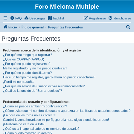
Foro Mieloma Multiple
FAQ
Descargas
hacklist
Registrarse
Identificarse
B
Inicio
Índice general
Preguntas Frecuentes
u
Preguntas Frecuentes
s
c
Problemas acerca de la identificación y el registro
¿Por qué me tengo que registrar?
a
¿Qué es COPPA? (APPCO)
r
¿Por qué no puedo registrarme?
Me he registrado ¡y no me puedo identificar!
¿Por qué no puedo identificarme?
Hace un tiempo me registré, ¡pero ahora no puedo conectarme!
¡Perdí mi contraseña!
¿Por qué mi sesión de usuario expira automáticamente?
¿Cuál es la función de “Borrar cookies”?
Preferencias de usuario y configuraciones
¿Cómo se puede cambiar mi configuración?
¿Cómo evito que mi nombre de usuario aparezca en las listas de usuarios conectados?
¡La hora en los foros no es correcta!
Cambié la zona horaria en mi perfil, ¡pero la hora sigue siendo incorrecto!
¡Mi idioma no está en la lista!
¿Qué es la imagen al lado de mi nombre de usuario?
¿Cómo puedo mostrar un avatar?