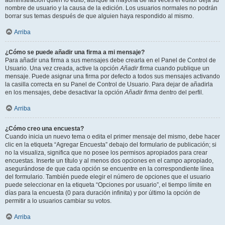
administración quién lo editó, aunque la mayoría de las veces el editor deja su
nombre de usuario y la causa de la edición. Los usuarios normales no podrán
borrar sus temas después de que alguien haya respondido al mismo.
Arriba
¿Cómo se puede añadir una firma a mi mensaje?
Para añadir una firma a sus mensajes debe crearla en el Panel de Control de
Usuario. Una vez creada, active la opción
Añadir firma
cuando publique un
mensaje. Puede asignar una firma por defecto a todos sus mensajes activando
la casilla correcta en su Panel de Control de Usuario. Para dejar de añadirla
en los mensajes, debe desactivar la opción
Añadir firma
dentro del perfil.
Arriba
¿Cómo creo una encuesta?
Cuando inicia un nuevo tema o edita el primer mensaje del mismo, debe hacer
clic en la etiqueta “Agregar Encuesta” debajo del formulario de publicación; si
no la visualiza, significa que no posee los permisos apropiados para crear
encuestas. Inserte un título y al menos dos opciones en el campo apropiado,
asegurándose de que cada opción se encuentre en la correspondiente línea
del formulario. También puede elegir el número de opciones que el usuario
puede seleccionar en la etiqueta “Opciones por usuario”, el tiempo límite en
días para la encuesta (0 para duración infinita) y por último la opción de
permitir a lo usuarios cambiar su votos.
Arriba