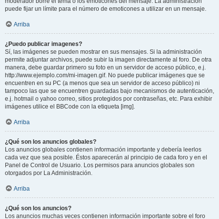
moderador borre el tema o los emoticones del mensaje. La administración
puede fijar un límite para el número de emoticones a utilizar en un mensaje.
Arriba
¿Puedo publicar imagenes?
Sí, las imágenes se pueden mostrar en sus mensajes. Si la administración
permite adjuntar archivos, puede subir la imagen directamente al foro. De otra
manera, debe guardar primero su foto en un servidor de acceso público, e.j.
http://www.ejemplo.com/mi-imagen.gif. No puede publicar imágenes que se
encuentren en su PC (a menos que sea un servidor de acceso público) ni
tampoco las que se encuentren guardadas bajo mecanismos de autenticación,
e.j. hotmail o yahoo correo, sitios protegidos por contraseñas, etc. Para exhibir
imágenes utilice el BBCode con la etiqueta [img].
Arriba
¿Qué son los anuncios globales?
Los anuncios globales contienen información importante y debería leerlos
cada vez que sea posible. Éstos aparecerán al principio de cada foro y en el
Panel de Control de Usuario. Los permisos para anuncios globales son
otorgados por La Administración.
Arriba
¿Qué son los anuncios?
Los anuncios muchas veces contienen información importante sobre el foro