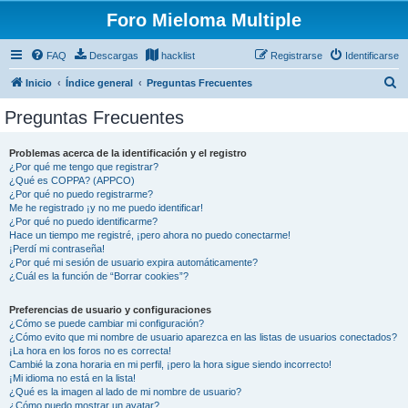
Foro Mieloma Multiple
FAQ
Descargas
hacklist
Registrarse
Identificarse
B
Inicio
Índice general
Preguntas Frecuentes
u
Preguntas Frecuentes
s
c
Problemas acerca de la identificación y el registro
¿Por qué me tengo que registrar?
a
¿Qué es COPPA? (APPCO)
r
¿Por qué no puedo registrarme?
Me he registrado ¡y no me puedo identificar!
¿Por qué no puedo identificarme?
Hace un tiempo me registré, ¡pero ahora no puedo conectarme!
¡Perdí mi contraseña!
¿Por qué mi sesión de usuario expira automáticamente?
¿Cuál es la función de “Borrar cookies”?
Preferencias de usuario y configuraciones
¿Cómo se puede cambiar mi configuración?
¿Cómo evito que mi nombre de usuario aparezca en las listas de usuarios conectados?
¡La hora en los foros no es correcta!
Cambié la zona horaria en mi perfil, ¡pero la hora sigue siendo incorrecto!
¡Mi idioma no está en la lista!
¿Qué es la imagen al lado de mi nombre de usuario?
¿Cómo puedo mostrar un avatar?