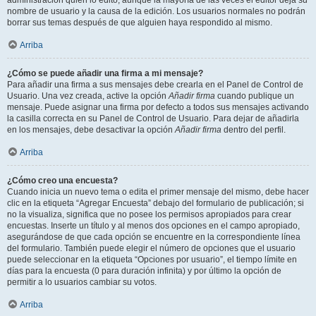
administración quién lo editó, aunque la mayoría de las veces el editor deja su
nombre de usuario y la causa de la edición. Los usuarios normales no podrán
borrar sus temas después de que alguien haya respondido al mismo.
Arriba
¿Cómo se puede añadir una firma a mi mensaje?
Para añadir una firma a sus mensajes debe crearla en el Panel de Control de
Usuario. Una vez creada, active la opción
Añadir firma
cuando publique un
mensaje. Puede asignar una firma por defecto a todos sus mensajes activando
la casilla correcta en su Panel de Control de Usuario. Para dejar de añadirla
en los mensajes, debe desactivar la opción
Añadir firma
dentro del perfil.
Arriba
¿Cómo creo una encuesta?
Cuando inicia un nuevo tema o edita el primer mensaje del mismo, debe hacer
clic en la etiqueta “Agregar Encuesta” debajo del formulario de publicación; si
no la visualiza, significa que no posee los permisos apropiados para crear
encuestas. Inserte un título y al menos dos opciones en el campo apropiado,
asegurándose de que cada opción se encuentre en la correspondiente línea
del formulario. También puede elegir el número de opciones que el usuario
puede seleccionar en la etiqueta “Opciones por usuario”, el tiempo límite en
días para la encuesta (0 para duración infinita) y por último la opción de
permitir a lo usuarios cambiar su votos.
Arriba