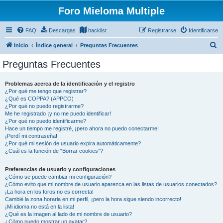
Foro Mieloma Multiple
FAQ
Descargas
hacklist
Registrarse
Identificarse
B
Inicio
Índice general
Preguntas Frecuentes
u
Preguntas Frecuentes
s
c
Problemas acerca de la identificación y el registro
¿Por qué me tengo que registrar?
a
¿Qué es COPPA? (APPCO)
r
¿Por qué no puedo registrarme?
Me he registrado ¡y no me puedo identificar!
¿Por qué no puedo identificarme?
Hace un tiempo me registré, ¡pero ahora no puedo conectarme!
¡Perdí mi contraseña!
¿Por qué mi sesión de usuario expira automáticamente?
¿Cuál es la función de “Borrar cookies”?
Preferencias de usuario y configuraciones
¿Cómo se puede cambiar mi configuración?
¿Cómo evito que mi nombre de usuario aparezca en las listas de usuarios conectados?
¡La hora en los foros no es correcta!
Cambié la zona horaria en mi perfil, ¡pero la hora sigue siendo incorrecto!
¡Mi idioma no está en la lista!
¿Qué es la imagen al lado de mi nombre de usuario?
¿Cómo puedo mostrar un avatar?