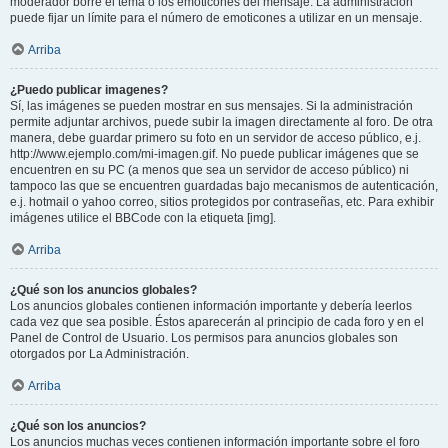
moderador borre el tema o los emoticones del mensaje. La administración
puede fijar un límite para el número de emoticones a utilizar en un mensaje.
Arriba
¿Puedo publicar imagenes?
Sí, las imágenes se pueden mostrar en sus mensajes. Si la administración
permite adjuntar archivos, puede subir la imagen directamente al foro. De otra
manera, debe guardar primero su foto en un servidor de acceso público, e.j.
http://www.ejemplo.com/mi-imagen.gif. No puede publicar imágenes que se
encuentren en su PC (a menos que sea un servidor de acceso público) ni
tampoco las que se encuentren guardadas bajo mecanismos de autenticación,
e.j. hotmail o yahoo correo, sitios protegidos por contraseñas, etc. Para exhibir
imágenes utilice el BBCode con la etiqueta [img].
Arriba
¿Qué son los anuncios globales?
Los anuncios globales contienen información importante y debería leerlos
cada vez que sea posible. Éstos aparecerán al principio de cada foro y en el
Panel de Control de Usuario. Los permisos para anuncios globales son
otorgados por La Administración.
Arriba
¿Qué son los anuncios?
Los anuncios muchas veces contienen información importante sobre el foro