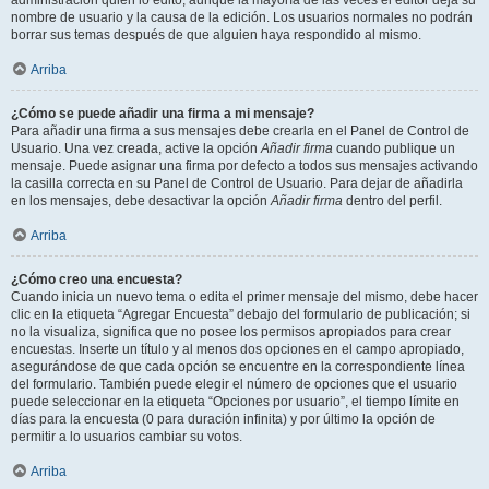
administración quién lo editó, aunque la mayoría de las veces el editor deja su
nombre de usuario y la causa de la edición. Los usuarios normales no podrán
borrar sus temas después de que alguien haya respondido al mismo.
Arriba
¿Cómo se puede añadir una firma a mi mensaje?
Para añadir una firma a sus mensajes debe crearla en el Panel de Control de
Usuario. Una vez creada, active la opción
Añadir firma
cuando publique un
mensaje. Puede asignar una firma por defecto a todos sus mensajes activando
la casilla correcta en su Panel de Control de Usuario. Para dejar de añadirla
en los mensajes, debe desactivar la opción
Añadir firma
dentro del perfil.
Arriba
¿Cómo creo una encuesta?
Cuando inicia un nuevo tema o edita el primer mensaje del mismo, debe hacer
clic en la etiqueta “Agregar Encuesta” debajo del formulario de publicación; si
no la visualiza, significa que no posee los permisos apropiados para crear
encuestas. Inserte un título y al menos dos opciones en el campo apropiado,
asegurándose de que cada opción se encuentre en la correspondiente línea
del formulario. También puede elegir el número de opciones que el usuario
puede seleccionar en la etiqueta “Opciones por usuario”, el tiempo límite en
días para la encuesta (0 para duración infinita) y por último la opción de
permitir a lo usuarios cambiar su votos.
Arriba