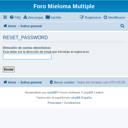
Foro Mieloma Multiple
FAQ
Descargas
hacklist
Registrarse
Identificarse
B
Inicio
Índice general
u
RESET_PASSWORD
s
c
Dirección de correo electrónico:
Esta debe ser la dirección de email que introdujo al registrarse.
a
r
Inicio
Índice general
Borrar cookies
Todos los horarios son
UTC+01:00
Desarrollado por
phpBB
® Forum Software © phpBB Limited
Traducción al español por
phpBB España
Privacidad
|
Condiciones