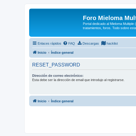
Foro Mieloma Mult
Portal dedicado al Mieloma Multiple
tratamientos, foros. Todo sobre est
Enlaces rápidos
FAQ
Descargas
hacklist
Inicio
Índice general
RESET_PASSWORD
Dirección de correo electrónico:
Esta debe ser la dirección de email que introdujo al registrarse.
Inicio
Índice general