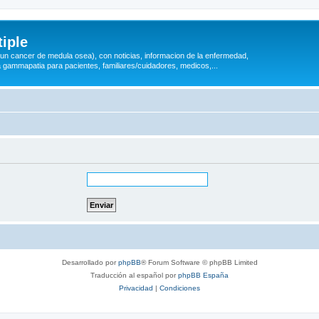
iple
 (un cancer de medula osea), con noticias, informacion de la enfermedad,
a gammapatia para pacientes, familiares/cuidadores, medicos,...
Desarrollado por
phpBB
® Forum Software © phpBB Limited
Traducción al español por
phpBB España
Privacidad
|
Condiciones