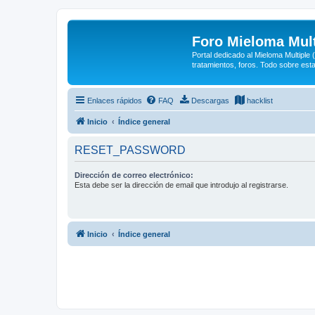
Foro Mieloma Mult
Portal dedicado al Mieloma Multiple
tratamientos, foros. Todo sobre est
Enlaces rápidos
FAQ
Descargas
hacklist
Inicio
Índice general
RESET_PASSWORD
Dirección de correo electrónico:
Esta debe ser la dirección de email que introdujo al registrarse.
Inicio
Índice general