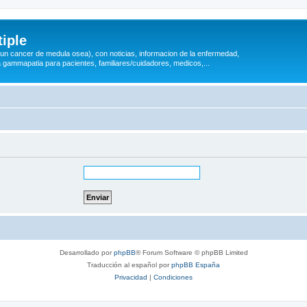
iple
 (un cancer de medula osea), con noticias, informacion de la enfermedad,
a gammapatia para pacientes, familiares/cuidadores, medicos,...
Desarrollado por
phpBB
® Forum Software © phpBB Limited
Traducción al español por
phpBB España
Privacidad
|
Condiciones