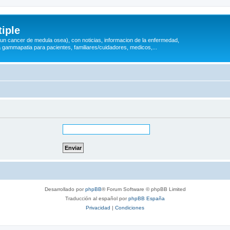
iple
 (un cancer de medula osea), con noticias, informacion de la enfermedad,
a gammapatia para pacientes, familiares/cuidadores, medicos,...
Desarrollado por
phpBB
® Forum Software © phpBB Limited
Traducción al español por
phpBB España
Privacidad
|
Condiciones