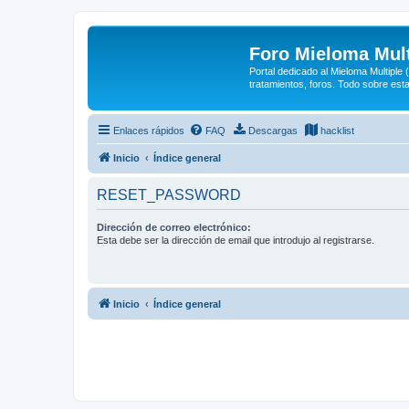
Foro Mieloma Mult
Portal dedicado al Mieloma Multiple
tratamientos, foros. Todo sobre est
Enlaces rápidos
FAQ
Descargas
hacklist
Inicio
Índice general
RESET_PASSWORD
Dirección de correo electrónico:
Esta debe ser la dirección de email que introdujo al registrarse.
Inicio
Índice general