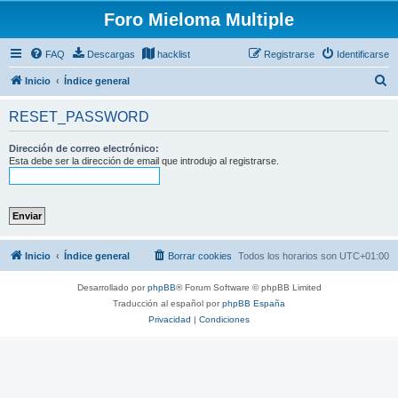
Foro Mieloma Multiple
FAQ
Descargas
hacklist
Registrarse
Identificarse
B
Inicio
Índice general
u
RESET_PASSWORD
s
c
Dirección de correo electrónico:
Esta debe ser la dirección de email que introdujo al registrarse.
a
r
Inicio
Índice general
Borrar cookies
Todos los horarios son
UTC+01:00
Desarrollado por
phpBB
® Forum Software © phpBB Limited
Traducción al español por
phpBB España
Privacidad
|
Condiciones