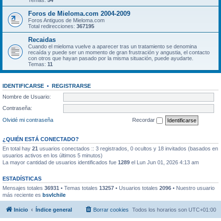
Temas:
54
Foros de Mieloma.com 2004-2009
Foros Antiguos de Mieloma.com
Total redirecciones:
367195
Recaidas
Cuando el mieloma vuelve a aparecer tras un tratamiento se denomina
recaída y puede ser un momento de gran frustración y angustia, el contacto
con otros que hayan pasado por la misma situación, puede ayudarte.
Temas:
11
IDENTIFICARSE
•
REGISTRARSE
Nombre de Usuario:
Contraseña:
Olvidé mi contraseña
Recordar
¿QUIÉN ESTÁ CONECTADO?
En total hay
21
usuarios conectados :: 3 registrados, 0 ocultos y 18 invitados (basados en
usuarios activos en los últimos 5 minutos)
La mayor cantidad de usuarios identificados fue
1289
el Lun Jun 01, 2026 4:13 am
ESTADÍSTICAS
Mensajes totales
36931
• Temas totales
13257
• Usuarios totales
2096
• Nuestro usuario
más reciente es
bsvlchile
Inicio
Índice general
Borrar cookies
Todos los horarios son
UTC+01:00