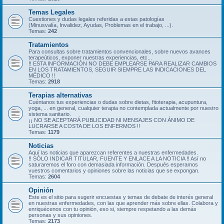
Temas Legales
Cuestiones y dudas legales referidas a estas patologías
(Minusvalía, Invalidez, Ayudas, Problemas en el trabajo, ...).
Temas:
242
Tratamientos
Para consultas sobre tratamientos convencionales, sobre nuevos avances
terapeúticos, exponer nuestras experiencias, etc...
!! ESTA INFORMACIÓN NO DEBE EMPLEARSE PARA REALIZAR CAMBIOS
EN LOS TRATAMIENTOS, SEGUIR SIEMPRE LAS INDICACIONES DEL
MÉDICO !!
Temas:
2918
Terapias alternativas
Cuéntanos tus experiencias o dudas sobre dietas, fitoterapia, acupuntura,
yoga, ... en general, cualquier terapia no contemplada actualmente por nuestro
sistema sanitario.
¡¡ NO SE ACEPTARÁ PUBLICIDAD NI MENSAJES CON ÁNIMO DE
LUCRARSE A COSTA DE LOS ENFERMOS !!
Temas:
1179
Noticias
Aquí las noticias que aparezcan referentes a nuestras enfermedades.
!! SÓLO INDICAR TITULAR, FUENTE Y ENLACE A LA NOTICIA !! Así no
saturaremos el foro con demasiada información. Después esperamos
vuestros comentarios y opiniones sobre las noticias que se expongan.
Temas:
2604
Opinión
Este es el sitio para sugerir encuestas y temas de debate de interés general
en nuestras enfermedades, con las que aprender más sobre ellas. Colabora y
enriquécenos con tu opinión, eso si, siempre respetando a las demás
personas y sus opiniones.
Temas:
2173