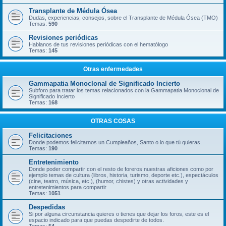
Transplante de Médula Ósea
Dudas, experiencias, consejos, sobre el Transplante de Médula Ósea (TMO)
Temas:
590
Revisiones periódicas
Hablanos de tus revisiones periódicas con el hematólogo
Temas:
145
Otras enfermedades
Gammapatia Monoclonal de Significado Incierto
Subforo para tratar los temas relacionados con la Gammapatia Monoclonal de
Significado Incierto
Temas:
168
OTRAS COSAS
Felicitaciones
Donde podemos felicitarnos un Cumpleaños, Santo o lo que tú quieras.
Temas:
190
Entretenimiento
Donde poder compartir con el resto de foreros nuestras aficiones como por
ejemplo temas de cultura (libros, historia, turismo, deporte etc.), espectáculos
(cine, teatro, música, etc.), (humor, chistes) y otras actividades y
entretenimientos para compartir
Temas:
1051
Despedidas
Si por alguna circunstancia quieres o tienes que dejar los foros, este es el
espacio indicado para que puedas despedirte de todos.