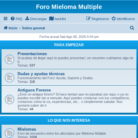
Foro Mieloma Multiple
FAQ
Descargas
hacklist
Registrarse
Identificarse
B
Inicio
Índice general
u
Fecha actual Sab Ago 08, 2026 6:54 pm
s
PARA EMPEZAR
c
Presentaciones
a
Si acabas de llegar aquí te puedes presentar!, en resumen cuéntanos algo de
ti.
r
Temas:
537
Dudas y ayudas técnicas
Funcionamiento del Foro: Ayuda, Soporte y Dudas.
Temas:
118
Antiguos Foreros
¿Eres un antiguo forero? Si hace tiempo que no pasabas por aqui, o ya no
puedes escribir tan a menudo. Aquí puedes contactar con tus compañeros,
contarnos cómo te va, experiencias, etc... o simplemente saludar. Nos
gustaria saber de ti
Temas:
44
LO QUE NOS INTERESA
Mielomas
Foro de encuentro entre los afectados por Mieloma Múltiple
Temas:
1026