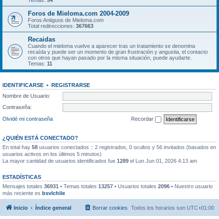
Temas:
54
Foros de Mieloma.com 2004-2009
Foros Antiguos de Mieloma.com
Total redirecciones:
367663
Recaidas
Cuando el mieloma vuelve a aparecer tras un tratamiento se denomina
recaída y puede ser un momento de gran frustración y angustia, el contacto
con otros que hayan pasado por la misma situación, puede ayudarte.
Temas:
11
IDENTIFICARSE
•
REGISTRARSE
Nombre de Usuario:
Contraseña:
Olvidé mi contraseña
Recordar
¿QUIÉN ESTÁ CONECTADO?
En total hay
58
usuarios conectados :: 2 registrados, 0 ocultos y 56 invitados (basados en
usuarios activos en los últimos 5 minutos)
La mayor cantidad de usuarios identificados fue
1289
el Lun Jun 01, 2026 4:13 am
ESTADÍSTICAS
Mensajes totales
36931
• Temas totales
13257
• Usuarios totales
2096
• Nuestro usuario
más reciente es
bsvlchile
Inicio
Índice general
Borrar cookies
Todos los horarios son
UTC+01:00