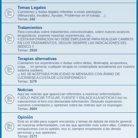
Temas Legales
Cuestiones y dudas legales referidas a estas patologías
(Minusvalía, Invalidez, Ayudas, Problemas en el trabajo, ...).
Temas:
242
Tratamientos
Para consultas sobre tratamientos convencionales, sobre nuevos avances
terapeúticos, exponer nuestras experiencias, etc...
!! ESTA INFORMACIÓN NO DEBE EMPLEARSE PARA REALIZAR CAMBIOS
EN LOS TRATAMIENTOS, SEGUIR SIEMPRE LAS INDICACIONES DEL
MÉDICO !!
Temas:
2918
Terapias alternativas
Cuéntanos tus experiencias o dudas sobre dietas, fitoterapia, acupuntura,
yoga, ... en general, cualquier terapia no contemplada actualmente por nuestro
sistema sanitario.
¡¡ NO SE ACEPTARÁ PUBLICIDAD NI MENSAJES CON ÁNIMO DE
LUCRARSE A COSTA DE LOS ENFERMOS !!
Temas:
1179
Noticias
Aquí las noticias que aparezcan referentes a nuestras enfermedades.
!! SÓLO INDICAR TITULAR, FUENTE Y ENLACE A LA NOTICIA !! Así no
saturaremos el foro con demasiada información. Después esperamos
vuestros comentarios y opiniones sobre las noticias que se expongan.
Temas:
2604
Opinión
Este es el sitio para sugerir encuestas y temas de debate de interés general
en nuestras enfermedades, con las que aprender más sobre ellas. Colabora y
enriquécenos con tu opinión, eso si, siempre respetando a las demás
personas y sus opiniones.
Temas:
2173