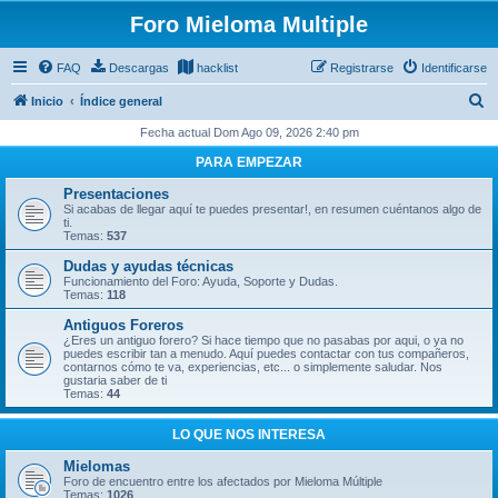
Foro Mieloma Multiple
FAQ
Descargas
hacklist
Registrarse
Identificarse
B
Inicio
Índice general
u
Fecha actual Dom Ago 09, 2026 2:40 pm
s
PARA EMPEZAR
c
Presentaciones
a
Si acabas de llegar aquí te puedes presentar!, en resumen cuéntanos algo de
ti.
r
Temas:
537
Dudas y ayudas técnicas
Funcionamiento del Foro: Ayuda, Soporte y Dudas.
Temas:
118
Antiguos Foreros
¿Eres un antiguo forero? Si hace tiempo que no pasabas por aqui, o ya no
puedes escribir tan a menudo. Aquí puedes contactar con tus compañeros,
contarnos cómo te va, experiencias, etc... o simplemente saludar. Nos
gustaria saber de ti
Temas:
44
LO QUE NOS INTERESA
Mielomas
Foro de encuentro entre los afectados por Mieloma Múltiple
Temas:
1026