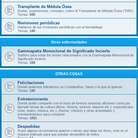
Transplante de Médula Ósea
Dudas, experiencias, consejos, sobre el Transplante de Médula Ósea (TMO)
Temas:
590
Revisiones periódicas
Hablanos de tus revisiones periódicas con el hematólogo
Temas:
145
Otras enfermedades
Gammapatia Monoclonal de Significado Incierto
Subforo para tratar los temas relacionados con la Gammapatia Monoclonal de
Significado Incierto
Temas:
168
OTRAS COSAS
Felicitaciones
Donde podemos felicitarnos un Cumpleaños, Santo o lo que tú quieras.
Temas:
190
Entretenimiento
Donde poder compartir con el resto de foreros nuestras aficiones como por
ejemplo temas de cultura (libros, historia, turismo, deporte etc.), espectáculos
(cine, teatro, música, etc.), (humor, chistes) y otras actividades y
entretenimientos para compartir
Temas:
1051
Despedidas
Si por alguna circunstancia quieres o tienes que dejar los foros, este es el
espacio indicado para que puedas despedirte de todos.