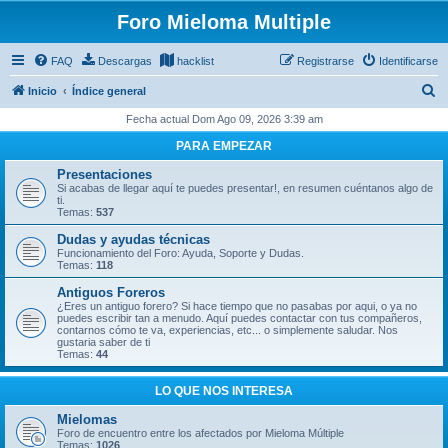
Foro Mieloma Multiple
FAQ
Descargas
hacklist
Registrarse
Identificarse
B
Inicio
Índice general
u
Fecha actual Dom Ago 09, 2026 3:39 am
s
PARA EMPEZAR
c
Presentaciones
a
Si acabas de llegar aquí te puedes presentar!, en resumen cuéntanos algo de
ti.
r
Temas:
537
Dudas y ayudas técnicas
Funcionamiento del Foro: Ayuda, Soporte y Dudas.
Temas:
118
Antiguos Foreros
¿Eres un antiguo forero? Si hace tiempo que no pasabas por aqui, o ya no
puedes escribir tan a menudo. Aquí puedes contactar con tus compañeros,
contarnos cómo te va, experiencias, etc... o simplemente saludar. Nos
gustaria saber de ti
Temas:
44
LO QUE NOS INTERESA
Mielomas
Foro de encuentro entre los afectados por Mieloma Múltiple
Temas:
1026