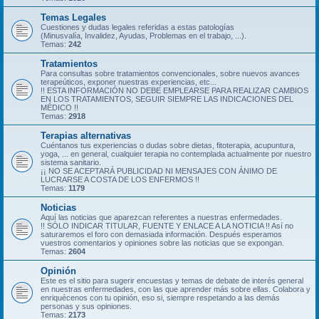
Temas Legales
Cuestiones y dudas legales referidas a estas patologías
(Minusvalía, Invalidez, Ayudas, Problemas en el trabajo, ...).
Temas:
242
Tratamientos
Para consultas sobre tratamientos convencionales, sobre nuevos avances
terapeúticos, exponer nuestras experiencias, etc...
!! ESTA INFORMACIÓN NO DEBE EMPLEARSE PARA REALIZAR CAMBIOS
EN LOS TRATAMIENTOS, SEGUIR SIEMPRE LAS INDICACIONES DEL
MÉDICO !!
Temas:
2918
Terapias alternativas
Cuéntanos tus experiencias o dudas sobre dietas, fitoterapia, acupuntura,
yoga, ... en general, cualquier terapia no contemplada actualmente por nuestro
sistema sanitario.
¡¡ NO SE ACEPTARÁ PUBLICIDAD NI MENSAJES CON ÁNIMO DE
LUCRARSE A COSTA DE LOS ENFERMOS !!
Temas:
1179
Noticias
Aquí las noticias que aparezcan referentes a nuestras enfermedades.
!! SÓLO INDICAR TITULAR, FUENTE Y ENLACE A LA NOTICIA !! Así no
saturaremos el foro con demasiada información. Después esperamos
vuestros comentarios y opiniones sobre las noticias que se expongan.
Temas:
2604
Opinión
Este es el sitio para sugerir encuestas y temas de debate de interés general
en nuestras enfermedades, con las que aprender más sobre ellas. Colabora y
enriquécenos con tu opinión, eso si, siempre respetando a las demás
personas y sus opiniones.
Temas:
2173