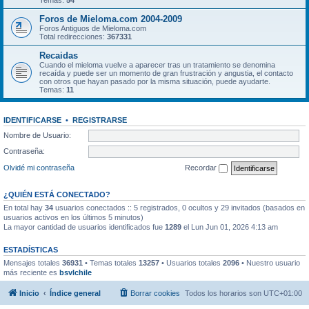
Temas:
54
Foros de Mieloma.com 2004-2009
Foros Antiguos de Mieloma.com
Total redirecciones:
367331
Recaidas
Cuando el mieloma vuelve a aparecer tras un tratamiento se denomina
recaída y puede ser un momento de gran frustración y angustia, el contacto
con otros que hayan pasado por la misma situación, puede ayudarte.
Temas:
11
IDENTIFICARSE
•
REGISTRARSE
Nombre de Usuario:
Contraseña:
Olvidé mi contraseña
Recordar
¿QUIÉN ESTÁ CONECTADO?
En total hay
34
usuarios conectados :: 5 registrados, 0 ocultos y 29 invitados (basados en
usuarios activos en los últimos 5 minutos)
La mayor cantidad de usuarios identificados fue
1289
el Lun Jun 01, 2026 4:13 am
ESTADÍSTICAS
Mensajes totales
36931
• Temas totales
13257
• Usuarios totales
2096
• Nuestro usuario
más reciente es
bsvlchile
Inicio
Índice general
Borrar cookies
Todos los horarios son
UTC+01:00