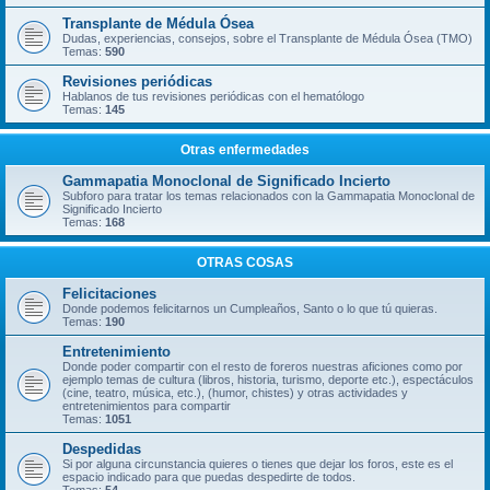
Transplante de Médula Ósea
Dudas, experiencias, consejos, sobre el Transplante de Médula Ósea (TMO)
Temas:
590
Revisiones periódicas
Hablanos de tus revisiones periódicas con el hematólogo
Temas:
145
Otras enfermedades
Gammapatia Monoclonal de Significado Incierto
Subforo para tratar los temas relacionados con la Gammapatia Monoclonal de
Significado Incierto
Temas:
168
OTRAS COSAS
Felicitaciones
Donde podemos felicitarnos un Cumpleaños, Santo o lo que tú quieras.
Temas:
190
Entretenimiento
Donde poder compartir con el resto de foreros nuestras aficiones como por
ejemplo temas de cultura (libros, historia, turismo, deporte etc.), espectáculos
(cine, teatro, música, etc.), (humor, chistes) y otras actividades y
entretenimientos para compartir
Temas:
1051
Despedidas
Si por alguna circunstancia quieres o tienes que dejar los foros, este es el
espacio indicado para que puedas despedirte de todos.