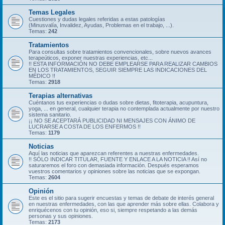
Temas Legales
Cuestiones y dudas legales referidas a estas patologías
(Minusvalía, Invalidez, Ayudas, Problemas en el trabajo, ...).
Temas:
242
Tratamientos
Para consultas sobre tratamientos convencionales, sobre nuevos avances
terapeúticos, exponer nuestras experiencias, etc...
!! ESTA INFORMACIÓN NO DEBE EMPLEARSE PARA REALIZAR CAMBIOS
EN LOS TRATAMIENTOS, SEGUIR SIEMPRE LAS INDICACIONES DEL
MÉDICO !!
Temas:
2918
Terapias alternativas
Cuéntanos tus experiencias o dudas sobre dietas, fitoterapia, acupuntura,
yoga, ... en general, cualquier terapia no contemplada actualmente por nuestro
sistema sanitario.
¡¡ NO SE ACEPTARÁ PUBLICIDAD NI MENSAJES CON ÁNIMO DE
LUCRARSE A COSTA DE LOS ENFERMOS !!
Temas:
1179
Noticias
Aquí las noticias que aparezcan referentes a nuestras enfermedades.
!! SÓLO INDICAR TITULAR, FUENTE Y ENLACE A LA NOTICIA !! Así no
saturaremos el foro con demasiada información. Después esperamos
vuestros comentarios y opiniones sobre las noticias que se expongan.
Temas:
2604
Opinión
Este es el sitio para sugerir encuestas y temas de debate de interés general
en nuestras enfermedades, con las que aprender más sobre ellas. Colabora y
enriquécenos con tu opinión, eso si, siempre respetando a las demás
personas y sus opiniones.
Temas:
2173