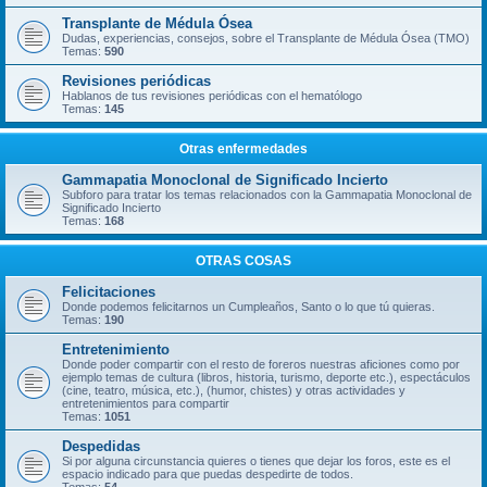
Transplante de Médula Ósea
Dudas, experiencias, consejos, sobre el Transplante de Médula Ósea (TMO)
Temas:
590
Revisiones periódicas
Hablanos de tus revisiones periódicas con el hematólogo
Temas:
145
Otras enfermedades
Gammapatia Monoclonal de Significado Incierto
Subforo para tratar los temas relacionados con la Gammapatia Monoclonal de
Significado Incierto
Temas:
168
OTRAS COSAS
Felicitaciones
Donde podemos felicitarnos un Cumpleaños, Santo o lo que tú quieras.
Temas:
190
Entretenimiento
Donde poder compartir con el resto de foreros nuestras aficiones como por
ejemplo temas de cultura (libros, historia, turismo, deporte etc.), espectáculos
(cine, teatro, música, etc.), (humor, chistes) y otras actividades y
entretenimientos para compartir
Temas:
1051
Despedidas
Si por alguna circunstancia quieres o tienes que dejar los foros, este es el
espacio indicado para que puedas despedirte de todos.