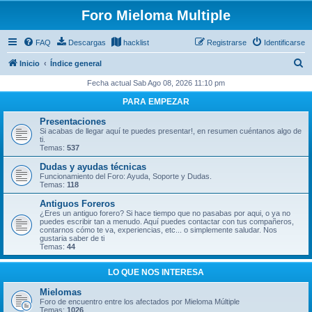
Foro Mieloma Multiple
FAQ
Descargas
hacklist
Registrarse
Identificarse
B
Inicio
Índice general
u
Fecha actual Sab Ago 08, 2026 11:10 pm
s
PARA EMPEZAR
c
Presentaciones
a
Si acabas de llegar aquí te puedes presentar!, en resumen cuéntanos algo de
ti.
r
Temas:
537
Dudas y ayudas técnicas
Funcionamiento del Foro: Ayuda, Soporte y Dudas.
Temas:
118
Antiguos Foreros
¿Eres un antiguo forero? Si hace tiempo que no pasabas por aqui, o ya no
puedes escribir tan a menudo. Aquí puedes contactar con tus compañeros,
contarnos cómo te va, experiencias, etc... o simplemente saludar. Nos
gustaria saber de ti
Temas:
44
LO QUE NOS INTERESA
Mielomas
Foro de encuentro entre los afectados por Mieloma Múltiple
Temas:
1026