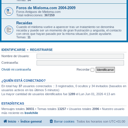
Temas:
54
Foros de Mieloma.com 2004-2009
Foros Antiguos de Mieloma.com
Total redirecciones:
367259
Recaidas
Cuando el mieloma vuelve a aparecer tras un tratamiento se denomina
recaída y puede ser un momento de gran frustración y angustia, el contacto
con otros que hayan pasado por la misma situación, puede ayudarte.
Temas:
11
IDENTIFICARSE
•
REGISTRARSE
Nombre de Usuario:
Contraseña:
Olvidé mi contraseña
Recordar
¿QUIÉN ESTÁ CONECTADO?
En total hay
37
usuarios conectados :: 3 registrados, 0 ocultos y 34 invitados (basados en
usuarios activos en los últimos 5 minutos)
La mayor cantidad de usuarios identificados fue
1289
el Lun Jun 01, 2026 4:13 am
ESTADÍSTICAS
Mensajes totales
36931
• Temas totales
13257
• Usuarios totales
2096
• Nuestro usuario
más reciente es
bsvlchile
Inicio
Índice general
Borrar cookies
Todos los horarios son
UTC+01:00