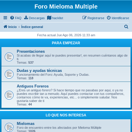
Foro Mieloma Multiple
FAQ
Descargas
hacklist
Registrarse
Identificarse
B
Inicio
Índice general
u
Fecha actual Jue Ago 06, 2026 11:33 am
s
PARA EMPEZAR
c
Presentaciones
a
Si acabas de llegar aquí te puedes presentar!, en resumen cuéntanos algo de
ti.
r
Temas:
537
Dudas y ayudas técnicas
Funcionamiento del Foro: Ayuda, Soporte y Dudas.
Temas:
118
Antiguos Foreros
¿Eres un antiguo forero? Si hace tiempo que no pasabas por aqui, o ya no
puedes escribir tan a menudo. Aquí puedes contactar con tus compañeros,
contarnos cómo te va, experiencias, etc... o simplemente saludar. Nos
gustaria saber de ti
Temas:
44
LO QUE NOS INTERESA
Mielomas
Foro de encuentro entre los afectados por Mieloma Múltiple
Temas:
1026