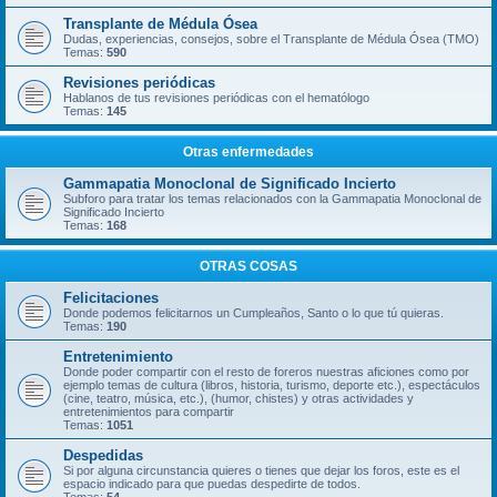
Transplante de Médula Ósea
Dudas, experiencias, consejos, sobre el Transplante de Médula Ósea (TMO)
Temas:
590
Revisiones periódicas
Hablanos de tus revisiones periódicas con el hematólogo
Temas:
145
Otras enfermedades
Gammapatia Monoclonal de Significado Incierto
Subforo para tratar los temas relacionados con la Gammapatia Monoclonal de
Significado Incierto
Temas:
168
OTRAS COSAS
Felicitaciones
Donde podemos felicitarnos un Cumpleaños, Santo o lo que tú quieras.
Temas:
190
Entretenimiento
Donde poder compartir con el resto de foreros nuestras aficiones como por
ejemplo temas de cultura (libros, historia, turismo, deporte etc.), espectáculos
(cine, teatro, música, etc.), (humor, chistes) y otras actividades y
entretenimientos para compartir
Temas:
1051
Despedidas
Si por alguna circunstancia quieres o tienes que dejar los foros, este es el
espacio indicado para que puedas despedirte de todos.