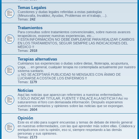
Temas Legales
Cuestiones y dudas legales referidas a estas patologías
(Minusvalía, Invalidez, Ayudas, Problemas en el trabajo, ...).
Temas:
242
Tratamientos
Para consultas sobre tratamientos convencionales, sobre nuevos avances
terapeúticos, exponer nuestras experiencias, etc...
!! ESTA INFORMACIÓN NO DEBE EMPLEARSE PARA REALIZAR CAMBIOS
EN LOS TRATAMIENTOS, SEGUIR SIEMPRE LAS INDICACIONES DEL
MÉDICO !!
Temas:
2918
Terapias alternativas
Cuéntanos tus experiencias o dudas sobre dietas, fitoterapia, acupuntura,
yoga, ... en general, cualquier terapia no contemplada actualmente por nuestro
sistema sanitario.
¡¡ NO SE ACEPTARÁ PUBLICIDAD NI MENSAJES CON ÁNIMO DE
LUCRARSE A COSTA DE LOS ENFERMOS !!
Temas:
1179
Noticias
Aquí las noticias que aparezcan referentes a nuestras enfermedades.
!! SÓLO INDICAR TITULAR, FUENTE Y ENLACE A LA NOTICIA !! Así no
saturaremos el foro con demasiada información. Después esperamos
vuestros comentarios y opiniones sobre las noticias que se expongan.
Temas:
2604
Opinión
Este es el sitio para sugerir encuestas y temas de debate de interés general
en nuestras enfermedades, con las que aprender más sobre ellas. Colabora y
enriquécenos con tu opinión, eso si, siempre respetando a las demás
personas y sus opiniones.
Temas:
2173