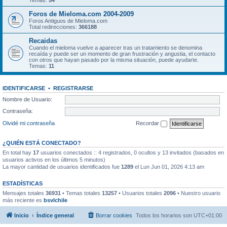
Temas:
54
Foros de Mieloma.com 2004-2009
Foros Antiguos de Mieloma.com
Total redirecciones:
366188
Recaidas
Cuando el mieloma vuelve a aparecer tras un tratamiento se denomina
recaída y puede ser un momento de gran frustración y angustia, el contacto
con otros que hayan pasado por la misma situación, puede ayudarte.
Temas:
11
IDENTIFICARSE
•
REGISTRARSE
Nombre de Usuario:
Contraseña:
Olvidé mi contraseña
Recordar
¿QUIÉN ESTÁ CONECTADO?
En total hay
17
usuarios conectados :: 4 registrados, 0 ocultos y 13 invitados (basados en
usuarios activos en los últimos 5 minutos)
La mayor cantidad de usuarios identificados fue
1289
el Lun Jun 01, 2026 4:13 am
ESTADÍSTICAS
Mensajes totales
36931
• Temas totales
13257
• Usuarios totales
2096
• Nuestro usuario
más reciente es
bsvlchile
Inicio
Índice general
Borrar cookies
Todos los horarios son
UTC+01:00