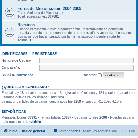
Temas:
54
Foros de Mieloma.com 2004-2009
Foros Antiguos de Mieloma.com
Total redirecciones:
367861
Recaidas
Cuando el mieloma vuelve a aparecer tras un tratamiento se denomina
recaída y puede ser un momento de gran frustración y angustia, el contacto
con otros que hayan pasado por la misma situación, puede ayudarte.
Temas:
11
IDENTIFICARSE
•
REGISTRARSE
Nombre de Usuario:
Contraseña:
Olvidé mi contraseña
Recordar
¿QUIÉN ESTÁ CONECTADO?
En total hay
18
usuarios conectados :: 3 registrados, 0 ocultos y 15 invitados (basados en
usuarios activos en los últimos 5 minutos)
La mayor cantidad de usuarios identificados fue
1289
el Lun Jun 01, 2026 4:13 am
ESTADÍSTICAS
Mensajes totales
36931
• Temas totales
13257
• Usuarios totales
2096
• Nuestro usuario
más reciente es
bsvlchile
Inicio
Índice general
Borrar cookies
Todos los horarios son
UTC+01:00