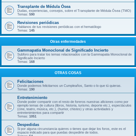
Transplante de Médula Ósea
Dudas, experiencias, consejos, sobre el Transplante de Médula Ósea (TMO)
Temas:
590
Revisiones periódicas
Hablanos de tus revisiones periódicas con el hematólogo
Temas:
145
Otras enfermedades
Gammapatia Monoclonal de Significado Incierto
Subforo para tratar los temas relacionados con la Gammapatia Monoclonal de
Significado Incierto
Temas:
168
OTRAS COSAS
Felicitaciones
Donde podemos felicitarnos un Cumpleaños, Santo o lo que tú quieras.
Temas:
190
Entretenimiento
Donde poder compartir con el resto de foreros nuestras aficiones como por
ejemplo temas de cultura (libros, historia, turismo, deporte etc.), espectáculos
(cine, teatro, música, etc.), (humor, chistes) y otras actividades y
entretenimientos para compartir
Temas:
1051
Despedidas
Si por alguna circunstancia quieres o tienes que dejar los foros, este es el
espacio indicado para que puedas despedirte de todos.