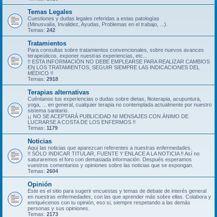
Temas Legales
Cuestiones y dudas legales referidas a estas patologías
(Minusvalía, Invalidez, Ayudas, Problemas en el trabajo, ...).
Temas:
242
Tratamientos
Para consultas sobre tratamientos convencionales, sobre nuevos avances
terapeúticos, exponer nuestras experiencias, etc...
!! ESTA INFORMACIÓN NO DEBE EMPLEARSE PARA REALIZAR CAMBIOS
EN LOS TRATAMIENTOS, SEGUIR SIEMPRE LAS INDICACIONES DEL
MÉDICO !!
Temas:
2918
Terapias alternativas
Cuéntanos tus experiencias o dudas sobre dietas, fitoterapia, acupuntura,
yoga, ... en general, cualquier terapia no contemplada actualmente por nuestro
sistema sanitario.
¡¡ NO SE ACEPTARÁ PUBLICIDAD NI MENSAJES CON ÁNIMO DE
LUCRARSE A COSTA DE LOS ENFERMOS !!
Temas:
1179
Noticias
Aquí las noticias que aparezcan referentes a nuestras enfermedades.
!! SÓLO INDICAR TITULAR, FUENTE Y ENLACE A LA NOTICIA !! Así no
saturaremos el foro con demasiada información. Después esperamos
vuestros comentarios y opiniones sobre las noticias que se expongan.
Temas:
2604
Opinión
Este es el sitio para sugerir encuestas y temas de debate de interés general
en nuestras enfermedades, con las que aprender más sobre ellas. Colabora y
enriquécenos con tu opinión, eso si, siempre respetando a las demás
personas y sus opiniones.
Temas:
2173