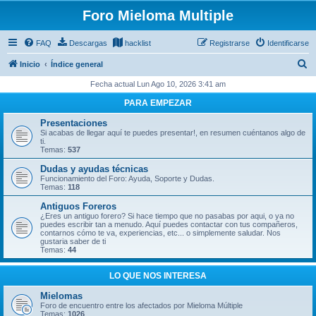
Foro Mieloma Multiple
FAQ
Descargas
hacklist
Registrarse
Identificarse
B
Inicio
Índice general
u
Fecha actual Lun Ago 10, 2026 3:41 am
s
PARA EMPEZAR
c
Presentaciones
a
Si acabas de llegar aquí te puedes presentar!, en resumen cuéntanos algo de
ti.
r
Temas:
537
Dudas y ayudas técnicas
Funcionamiento del Foro: Ayuda, Soporte y Dudas.
Temas:
118
Antiguos Foreros
¿Eres un antiguo forero? Si hace tiempo que no pasabas por aqui, o ya no
puedes escribir tan a menudo. Aquí puedes contactar con tus compañeros,
contarnos cómo te va, experiencias, etc... o simplemente saludar. Nos
gustaria saber de ti
Temas:
44
LO QUE NOS INTERESA
Mielomas
Foro de encuentro entre los afectados por Mieloma Múltiple
Temas:
1026