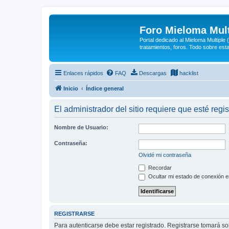
Foro Mieloma Mult
Portal dedicado al Mieloma Multiple
tratamientos, foros. Todo sobre est
Enlaces rápidos
FAQ
Descargas
hacklist
Inicio
Índice general
El administrador del sitio requiere que esté regis
Nombre de Usuario:
Contraseña:
Olvidé mi contraseña
Recordar
Ocultar mi estado de conexión e
REGISTRARSE
Para autenticarse debe estar registrado. Registrarse tomará s