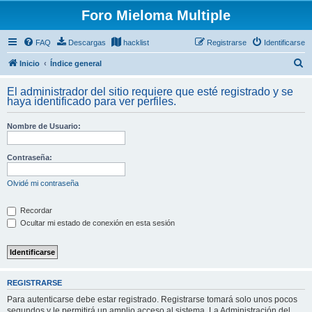
Foro Mieloma Multiple
FAQ
Descargas
hacklist
Registrarse
Identificarse
B
Inicio
Índice general
u
El administrador del sitio requiere que esté registrado y se
s
haya identificado para ver perfiles.
c
Nombre de Usuario:
a
r
Contraseña:
Olvidé mi contraseña
Recordar
Ocultar mi estado de conexión en esta sesión
REGISTRARSE
Para autenticarse debe estar registrado. Registrarse tomará solo unos pocos
segundos y le permitirá un amplio acceso al sistema. La Administración del