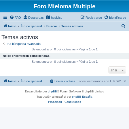
Foro Mieloma Multiple
FAQ
Descargas
hacklist
Registrarse
Identificarse
B
Inicio
Índice general
Buscar
Temas activos
u
Temas activos
s
Ir a búsqueda avanzada
c
Se encontraron 0 coincidencias • Página
1
de
1
a
No se encontraron coincidencias.
r
Se encontraron 0 coincidencias • Página
1
de
1
Ir a
Inicio
Índice general
Borrar cookies
Todos los horarios son
UTC+01:00
Desarrollado por
phpBB
® Forum Software © phpBB Limited
Traducción al español por
phpBB España
Privacidad
|
Condiciones